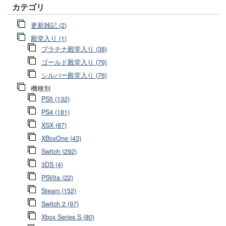
カテゴリ
更新雑記 (2)
殿堂入り (1)
プラチナ殿堂入り (38)
ゴールド殿堂入り (79)
シルバー殿堂入り (76)
機種別
PS5 (132)
PS4 (181)
XSX (87)
XBoxOne (43)
Switch (292)
3DS (4)
PSVita (22)
Steam (152)
Switch 2 (97)
Xbox Series S (80)