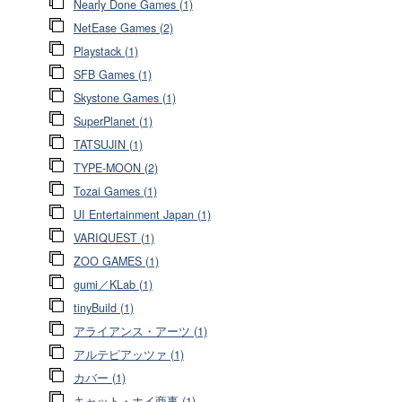
Nearly Done Games (1)
NetEase Games (2)
Playstack (1)
SFB Games (1)
Skystone Games (1)
SuperPlanet (1)
TATSUJIN (1)
TYPE-MOON (2)
Tozai Games (1)
UI Entertainment Japan (1)
VARIQUEST (1)
ZOO GAMES (1)
gumi／KLab (1)
tinyBuild (1)
アライアンス・アーツ (1)
アルテピアッツァ (1)
カバー (1)
キャット・ホイ商事 (1)