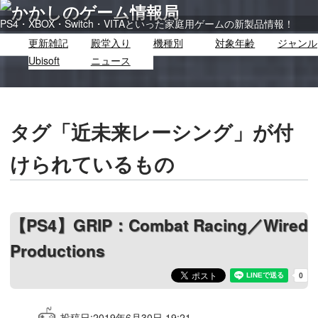
PS4・XBOX・Switch・VITAといった家庭用ゲームの新製品情報！
更新雑記
殿堂入り
機種別
対象年齢
ジャンル
Ubisoft
ニュース
タグ「近未来レーシング」が付
けられているもの
【PS4】GRIP：Combat Racing／Wired
Productions
投稿日:
2019年6月30日 19:21