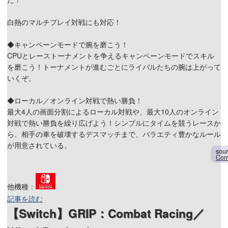
白熱のマルチプレイ対戦にも対応！
◆キャンペーンモードで腕を磨こう！
CPUとレーストーナメントを争えるキャンペーンモードでスキル
を磨こう！トーナメントが進むごとにライバルたちの腕は上がって
いくぞ。
◆ローカル／オンライン対戦で熱い勝負！
最大4人の画面分割によるローカル対戦や、最大10人のオンライン
対戦で熱い勝負を繰り広げよう！シンプルにタイムを競うレースか
ら、相手の車を破壊するデスマッチまで、バラエティ豊かなルール
が用意されている。
sou
Co
他機種：
記事を読む
【Switch】GRIP：Combat Racing／