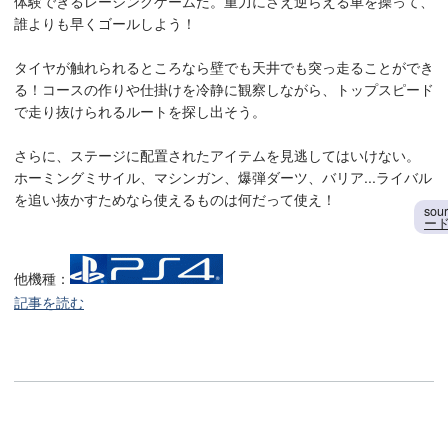
体験できるレーシングゲームだ。重力にさえ逆らえる車を操って、
誰よりも早くゴールしよう！
タイヤが触れられるところなら壁でも天井でも突っ走ることができ
る！コースの作りや仕掛けを冷静に観察しながら、トップスピード
で走り抜けられるルートを探し出そう。
さらに、ステージに配置されたアイテムを見逃してはいけない。
ホーミングミサイル、マシンガン、爆弾ダーツ、バリア...ライバル
を追い抜かすためなら使えるものは何だって使え！
sou
ード購
他機種：
記事を読む