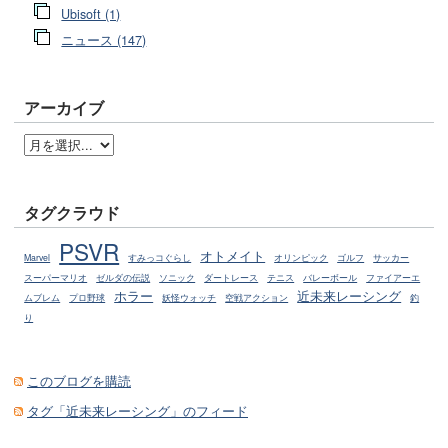
Ubisoft (1)
ニュース (147)
アーカイブ
タグクラウド
PSVR
オトメイト
Marvel
すみっコぐらし
オリンピック
ゴルフ
サッカー
スーパーマリオ
ゼルダの伝説
ソニック
ダートレース
テニス
バレーボール
ファイアーエ
ホラー
近未来レーシング
ムブレム
プロ野球
妖怪ウォッチ
空戦アクション
釣
り
このブログを購読
タグ「近未来レーシング」のフィード