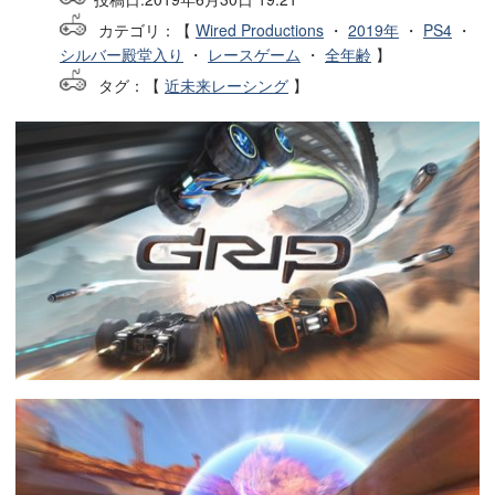
カテゴリ：【
Wired Productions
・
2019年
・
PS4
・
シルバー殿堂入り
・
レースゲーム
・
全年齢
】
タグ
：【
近未来レーシング
】