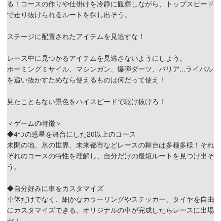
る！コースの作りや仕掛けを冷静に観察しながら、トップスピード
で走り抜けられるルートを探し出そう。
ステージに配置されたアイテムを見逃すな！
レース中に見つかるアイテムを見逃さないようにしよう。
ホーミングミサイル、マシンガン、爆弾ダーツ、バリア...ライバル
を追い抜かすためなら使えるものは何だって使え！
見たこともない景色をハイスピードで駆け抜けろ！
＜ゲームの特徴＞
◆4つの惑星を舞台にした20以上のコース
未開の地、氷の世界、未来都市などレースの舞台は多種多様！それ
ぞれのコースの特性を理解し、自分だけの最短ルートを見つけ出そ
う。
◆自分好みに車をカスタマイズ
車体だけでなく、細かなカラーリングやステッカー、タイヤを自由
にカスタマイズできる。オリジナルの車が完成したらレースに出場
だ！