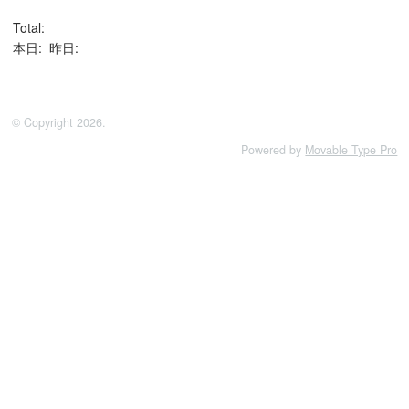
Total:
本日:
昨日:
© Copyright 2026.
Powered by
Movable Type Pro