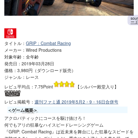
sou
ード購
タイトル：
GRIP：Combat Racing
メーカー：Wired Productions
対象年齢：全年齢
発売日：2019年03月28日
価格：
3,980円（ダウンロード販売）
ジャンル：レース
レビュ平均点：
7.75Point
【シルバー殿堂入り】
レビュ掲載号：
週刊ファミ通 2019年5月2・9・16日合併号
＜ゲーム概要＞
アクロバティックにコースを駆け抜けろ！
何でもアリの狂暴なハイスピードレーシングゲーム
『GRIP: Combat Racing』は近未来を舞台にした狂暴なスピードを