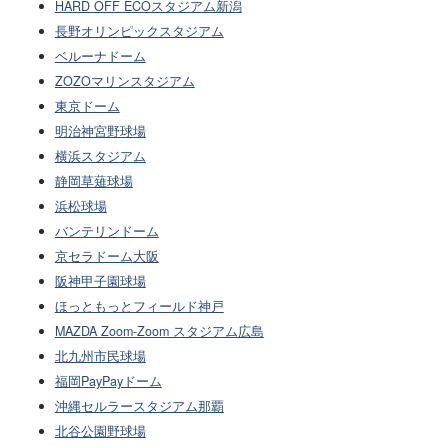
HARD OFF ECOスタジアム新潟
長野オリンピックスタジアム
ベルーナドーム
ZOZOマリンスタジアム
東京ドーム
明治神宮野球場
横浜スタジアム
静岡草薙球場
浜松球場
バンテリンドーム
京セラドーム大阪
阪神甲子園球場
ほっともっとフィールド神戸
MAZDA Zoom-Zoom スタジアム広島
北九州市民球場
福岡PayPayドーム
沖縄セルラースタジアム那覇
北谷公園野球場