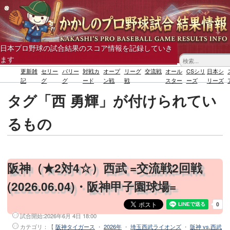
日本プロ野球の試合結果のスコア情報を記録していき
ます
更新雑
セリー
パリー
対戦カ
オープ
リーグ
交流戦
オール
CSシリ
日本シ
記
グ
グ
ード
ン戦
戦
スター
ーズ
リーズ
タグ「西 勇輝」が付けられてい
るもの
阪神（★2対4☆）西武 =交流戦2回戦
(2026.06.04)・阪神甲子園球場=
試合開始:
2026年6月 4日 18:00
カテゴリ：【
阪神タイガース
・
2026年
・
埼玉西武ライオンズ
・
阪神 vs.西武