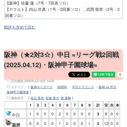
【阪神】佐藤 蓮（7号・7回表ソロ）
【ヤクルト】内山 壮真（1号・2回裏ソロ），武岡 龍世（2号・2
回裏ソロ）
戦評も含めて読む
阪神（★2対3☆）中日 =リーグ戦2回戦
(2025.04.12)・阪神甲子園球場=
試合開始:
2025年4月12日 14:00
カテゴリ：【
阪神タイガース
・
2025年
・
中日ドラゴンズ
・
阪神 vs.中日
・
阪神甲子園球場
】
勝敗投手
：【
松山 晋也
,
松葉 貴大
,
西 勇輝
】
1
2
3
4
5
6
7
8
9
計
安
失
本
1
0
0
0
2
0
0
0
0
3
8
0
0
中日
0
0
0
0
1
0
0
0
1
2
12
0
0
阪神