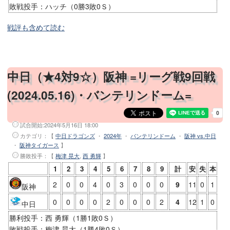
敗戦投手：ハッチ（0勝3敗0Ｓ）
戦評も含めて読む
中日（★4対9☆）阪神 =リーグ戦9回戦
(2024.05.16)・バンテリンドーム=
試合開始:
2024年5月16日 18:00
カテゴリ：【
中日ドラゴンズ
・
2024年
・
バンテリンドーム
・
阪神 vs.中日
・
阪神タイガース
】
勝敗投手
：【
梅津 晃大
,
西 勇輝
】
1
2
3
4
5
6
7
8
9
計
安
失
本
2
0
0
4
0
3
0
0
0
9
11
0
1
阪神
0
0
0
0
2
0
0
0
2
4
12
1
0
中日
勝利投手：西 勇輝（1勝1敗0Ｓ）
敗戦投手：梅津 晃大（1勝4敗0Ｓ）