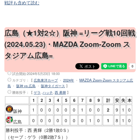
戦評も含めて読む
広島（★1対2☆）阪神 =リーグ戦10回戦
(2024.05.23)・MAZDA Zoom-Zoom ス
タジアム広島=
試合開始:
2024年5月23日 18:00
カテゴリ：【
広島東洋カープ
・
2024年
・
MAZDA Zoom-Zoom スタジアム広
島
・
阪神 vs.広島
・
阪神タイガース
】
勝敗投手
：【
ゲラ
,
ハッチ
,
西 勇輝
】
1
2
3
4
5
6
7
8
9
計
安
失
本
1
0
0
0
0
0
1
0
0
2
9
1
0
阪神
0
0
0
0
0
0
0
1
0
1
8
1
0
広島
勝利投手：西 勇輝（2勝1敗0Ｓ）
（セーブ：ゲラ（0勝2敗7Ｓ））