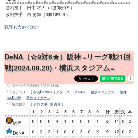
勝利投手：田中 将大（1勝0敗0Ｓ）
敗戦投手：西 勇輝（0勝1敗0Ｓ）
戦評も含めて読む
DeNA（☆9対6★）阪神 =リーグ戦21回
戦(2024.09.20)・横浜スタジアム=
試合開始:
2024年9月20日 18:00
カテゴリ：【
横浜DeNAベイスターズ
・
2024年
・
横浜スタジアム
・
阪神
vs.DeNA
・
阪神タイガース
】
勝敗投手
：【
伊勢 大夢
,
西 勇輝
】
1
2
3
4
5
6
7
8
9
計
安
失
本
0
0
0
4
1
0
0
0
1
6
11
0
0
阪神
0
2
3
1
0
0
3
0
X
9
12
0
2
DeNA