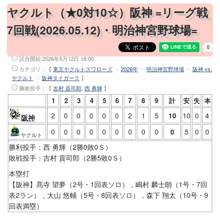
ヤクルト（★0対10☆）阪神 =リーグ戦
7回戦(2026.05.12)・明治神宮野球場=
試合開始:
2026年5月12日 18:00
カテゴリ：【
東京ヤクルトスワローズ
・
2026年
・
明治神宮野球場
・
阪神 vs.
ヤクルト
・
阪神タイガース
】
勝敗投手
：【
吉村 貢司郎
,
西 勇輝
】
1
2
3
4
5
6
7
8
9
計
安
失
本
2
0
0
0
0
0
2
1
5
10
10
0
4
阪神
0
0
0
0
0
0
0
0
0
0
5
0
0
ヤクルト
勝利投手：西 勇輝（2勝0敗0Ｓ）
敗戦投手：吉村 貢司郎（2勝5敗0Ｓ）
本塁打
【阪神】髙寺 望夢（2号・1回表ソロ），嶋村 麟士朗（1号・7回
表2ラン），大山 悠輔（5号・8回表ソロ），森下 翔太（10号・9
回表満塁）