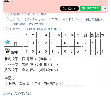
試合開始:
2026年5月19日 18:00
カテゴリ：【
阪神タイガース
・
2026年
・
中日ドラゴンズ
・
岡山県倉敷スポ
ーツ公園野球場
・
阪神 vs.中日
】
勝敗投手
：【
岩崎 優
,
西 勇輝
,
金丸 夢斗
】
1
2
3
4
5
6
7
8
9
計
安
失
本
0
0
0
2
0
0
0
0
0
2
5
0
0
中日
1
0
2
0
1
0
0
0
X
4
11
0
1
阪神
勝利投手：西 勇輝（3勝0敗0Ｓ）
（セーブ：岩崎 優（0勝1敗7Ｓ））
敗戦投手：金丸 夢斗（3勝4敗0Ｓ）
本塁打
【阪神】佐藤 蓮（12号・3回裏2ラン）
戦評も含めて読む