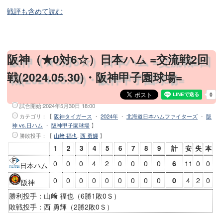
戦評も含めて読む
阪神（★0対6☆）日本ハム =交流戦2回
戦(2024.05.30)・阪神甲子園球場=
試合開始:
2024年5月30日 18:00
カテゴリ：【
阪神タイガース
・
2024年
・
北海道日本ハムファイターズ
・
阪
神 vs.日ハム
・
阪神甲子園球場
】
勝敗投手
：【
山﨑 福也
,
西 勇輝
】
1
2
3
4
5
6
7
8
9
計
安
失
本
0
0
0
4
2
0
0
0
0
6
11
0
0
日本ハム
0
0
0
0
0
0
0
0
0
0
4
2
0
阪神
勝利投手：山﨑 福也（6勝1敗0Ｓ）
敗戦投手：西 勇輝（2勝2敗0Ｓ）