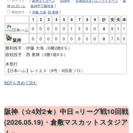
カテゴリ：【
阪神タイガース
・
2026年
・
北海道日本ハムファイターズ
・
阪
神 vs.日ハム
・
阪神甲子園球場
】
勝敗投手
：【
伊藤 大海
,
西 勇輝
】
1
2
3
4
5
6
7
8
9
計
安
失
本
0
0
0
0
0
1
3
0
0
4
9
1
1
日本ハム
0
0
0
0
0
0
0
0
0
0
7
0
0
阪神
勝利投手：伊藤 大海（6勝2敗0Ｓ）
敗戦投手：西 勇輝（3勝1敗0Ｓ）
本塁打
【日本ハム】レイエス（9号・6回表ソロ）
戦評も含めて読む
阪神（☆4対2★）中日 =リーグ戦10回戦
(2026.05.19)・倉敷マスカットスタジア
ム=