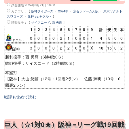
試合開始:
2024年8月21日 18:00
カテゴリ：【
阪神タイガース
・
2024年
・
京セラドーム大阪
・
東京ヤクルト
スワローズ
・
阪神 vs.ヤクルト
】
勝敗投手
：【
サイスニード
,
西 勇輝
】
1
2
3
4
5
6
7
8
9
計
安
失
本
0
0
0
0
2
1
0
0
1
4
8
0
0
ヤクルト
3
3
0
0
2
2
0
0
X
10
15
0
2
阪神
勝利投手：西 勇輝（6勝4敗0Ｓ）
敗戦投手：サイスニード（2勝6敗0Ｓ）
本塁打
【阪神】大山 悠輔（12号・1回裏2ラン），佐藤 輝明（10号・6
回裏2ラン）
戦評も含めて読む
巨人（☆1対0★）阪神 =リーグ戦19回戦