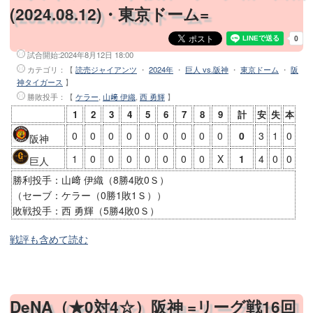
(2024.08.12)・東京ドーム=
試合開始:
2024年8月12日 18:00
カテゴリ：【
読売ジャイアンツ
・
2024年
・
巨人 vs.阪神
・
東京ドーム
・
阪
神タイガース
】
勝敗投手
：【
ケラー
,
山﨑 伊織
,
西 勇輝
】
1
2
3
4
5
6
7
8
9
計
安
失
本
0
0
0
0
0
0
0
0
0
0
3
1
0
阪神
1
0
0
0
0
0
0
0
X
1
4
0
0
巨人
勝利投手：山﨑 伊織（8勝4敗0Ｓ）
（セーブ：ケラー（0勝1敗1Ｓ））
敗戦投手：西 勇輝（5勝4敗0Ｓ）
戦評も含めて読む
DeNA（★0対4☆）阪神 =リーグ戦16回