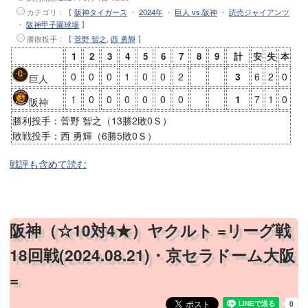
カテゴリ：【
阪神タイガース
・
2024年
・
巨人 vs.阪神
・
読売ジャイアンツ
・
阪神甲子園球場
】
勝敗投手
：【
菅野 智之
,
西 勇輝
】
1
2
3
4
5
6
7
8
9
計
安
失
本
0
0
0
1
0
0
2
3
6
2
0
巨人
1
0
0
0
0
0
0
1
7
1
0
阪神
勝利投手：菅野 智之（13勝2敗0Ｓ）
敗戦投手：西 勇輝（6勝5敗0Ｓ）
戦評も含めて読む
阪神（☆10対4★）ヤクルト =リーグ戦
18回戦(2024.08.21)・京セラドーム大阪
=