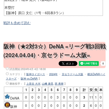
本塁打
【阪神】原口 文仁（1号・6回表3ラン）
戦評も含めて読む
阪神（★2対3☆）DeNA =リーグ戦3回戦
(2024.04.04)・京セラドーム大阪=
試合開始:
2024年4月 4日 18:00
カテゴリ：【
阪神タイガース
・
2024年
・
京セラドーム大阪
・
横浜DeNAベイ
スターズ
・
阪神 vs.DeNA
】
勝敗投手
：【
上茶谷 大河
,
山﨑 康晃
,
西 勇輝
】
1
2
3
4
5
6
7
8
9
計
安
失
本
0
0
0
0
0
3
0
0
0
3
11
1
0
DeNA
0
0
0
2
0
0
0
0
0
2
6
0
0
阪神