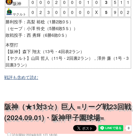
0
0
0
2
0
0
0
1
0
3
5
1
1
阪神
0
2
3
0
0
0
0
0
X
5
9
0
2
ヤクルト
勝利投手：高梨 裕稔（1勝2敗0Ｓ）
（セーブ：小澤 怜史（5勝6敗5Ｓ））
敗戦投手：西 勇輝（6勝6敗0Ｓ）
本塁打
【阪神】森下 翔太（13号・4回表2ラン）
【ヤクルト】山田 哲人（11号・2回裏2ラン），澤井 廉（1号・3
回裏3ラン）
戦評も含めて読む
阪神（★1対3☆）巨人 =リーグ戦23回戦
(2024.09.01)・阪神甲子園球場=
試合開始:
2024年9月 1日 18:00