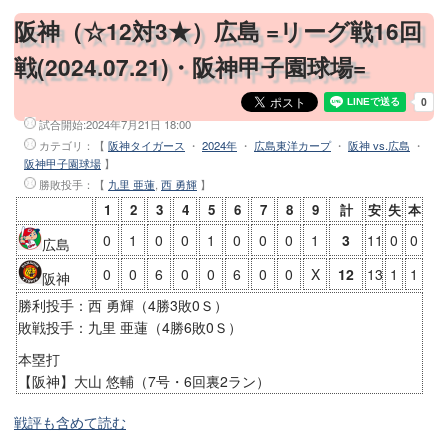
阪神（☆12対3★）広島 =リーグ戦16回
戦(2024.07.21)・阪神甲子園球場=
試合開始:
2024年7月21日 18:00
カテゴリ：【
阪神タイガース
・
2024年
・
広島東洋カープ
・
阪神 vs.広島
・
阪神甲子園球場
】
勝敗投手
：【
九里 亜蓮
,
西 勇輝
】
1
2
3
4
5
6
7
8
9
計
安
失
本
0
1
0
0
1
0
0
0
1
3
11
0
0
広島
0
0
6
0
0
6
0
0
X
12
13
1
1
阪神
勝利投手：西 勇輝（4勝3敗0Ｓ）
敗戦投手：九里 亜蓮（4勝6敗0Ｓ）
本塁打
【阪神】大山 悠輔（7号・6回裏2ラン）
戦評も含めて読む