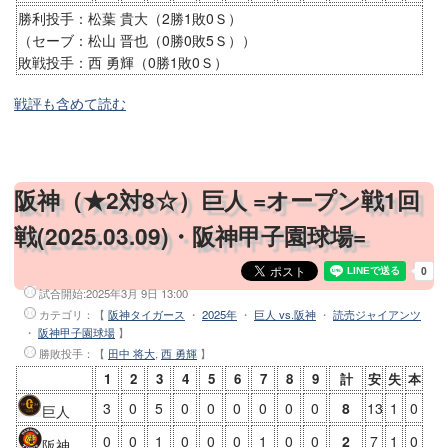
勝利投手：松葉 貴大（2勝1敗0Ｓ）
（セーブ：松山 晋也（0勝0敗5Ｓ））
敗戦投手：西 勇輝（0勝1敗0Ｓ）
戦評も含めて読む
阪神（★2対8☆）巨人 =オープン戦1回
戦(2025.03.09)・阪神甲子園球場=
試合開始:
2025年3月 9日 13:00
カテゴリ：【
阪神タイガース
・
2025年
・
巨人 vs.阪神
・
読売ジャイアンツ
・
阪神甲子園球場
】
勝敗投手
：【
田中 将大
,
西 勇輝
】
1
2
3
4
5
6
7
8
9
計
安
失
本
3
0
5
0
0
0
0
0
0
8
13
1
0
巨人
0
0
1
0
0
0
1
0
0
2
7
1
0
阪神