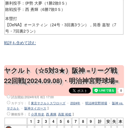
勝利投手：伊勢 大夢（1勝2敗0Ｓ）
敗戦投手：西 勇輝（6勝7敗0Ｓ）
本塁打
【DeNA】オースティン（24号・3回裏3ラン），筒香 嘉智（7
号・7回裏2ラン）
戦評も含めて読む
ヤクルト（☆5対3★）阪神 =リーグ戦
22回戦(2024.09.08)・明治神宮野球場=
試合開始:
2024年9月 8日 17:00
カテゴリ：【
東京ヤクルトスワローズ
・
2024年
・
明治神宮野球場
・
阪神 vs.
ヤクルト
・
阪神タイガース
】
勝敗投手
：【
小澤 怜史
,
西 勇輝
,
高梨 裕稔
】
1
2
3
4
5
6
7
8
9
計
安
失
本