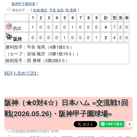
・
阪神甲子園球場
】
勝敗投手
：【
岩城 颯空
,
平良 海馬
,
西 勇輝
】
1
2
3
4
5
6
7
8
9
計
安
失
本
1
0
0
2
0
1
0
0
0
4
7
2
0
西武
0
0
0
0
1
0
0
0
1
2
4
2
0
阪神
勝利投手：平良 海馬（4勝1敗0Ｓ）
（セーブ：岩城 颯空（0勝1敗18Ｓ））
敗戦投手：西 勇輝（3勝2敗0Ｓ）
戦評も含めて読む
阪神（★0対4☆）日本ハム =交流戦1回
戦(2026.05.26)・阪神甲子園球場=
試合開始:
2026年5月26日 18:00