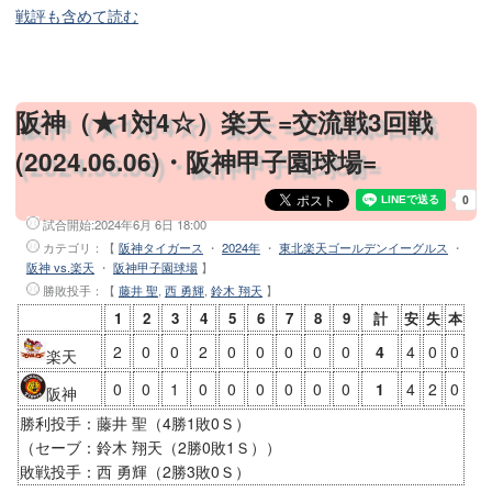
戦評も含めて読む
阪神（★1対4☆）楽天 =交流戦3回戦
(2024.06.06)・阪神甲子園球場=
試合開始:
2024年6月 6日 18:00
カテゴリ：【
阪神タイガース
・
2024年
・
東北楽天ゴールデンイーグルス
・
阪神 vs.楽天
・
阪神甲子園球場
】
勝敗投手
：【
藤井 聖
,
西 勇輝
,
鈴木 翔天
】
1
2
3
4
5
6
7
8
9
計
安
失
本
2
0
0
2
0
0
0
0
0
4
4
0
0
楽天
0
0
1
0
0
0
0
0
0
1
4
2
0
阪神
勝利投手：藤井 聖（4勝1敗0Ｓ）
（セーブ：鈴木 翔天（2勝0敗1Ｓ））
敗戦投手：西 勇輝（2勝3敗0Ｓ）