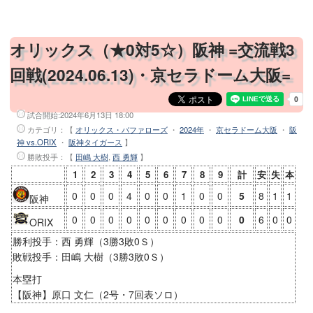
オリックス（★0対5☆）阪神 =交流戦3
回戦(2024.06.13)・京セラドーム大阪=
試合開始:
2024年6月13日 18:00
カテゴリ：【
オリックス・バファローズ
・
2024年
・
京セラドーム大阪
・
阪
神 vs.ORIX
・
阪神タイガース
】
勝敗投手
：【
田嶋 大樹
,
西 勇輝
】
1
2
3
4
5
6
7
8
9
計
安
失
本
0
0
0
4
0
0
1
0
0
5
8
1
1
阪神
0
0
0
0
0
0
0
0
0
0
6
0
0
ORIX
勝利投手：西 勇輝（3勝3敗0Ｓ）
敗戦投手：田嶋 大樹（3勝3敗0Ｓ）
本塁打
【阪神】原口 文仁（2号・7回表ソロ）