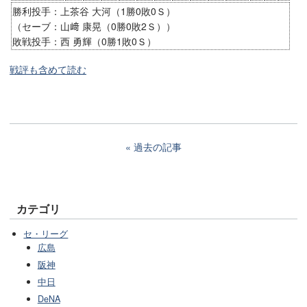
勝利投手：上茶谷 大河（1勝0敗0Ｓ）
（セーブ：山﨑 康晃（0勝0敗2Ｓ））
敗戦投手：西 勇輝（0勝1敗0Ｓ）
戦評も含めて読む
過去の記事
カテゴリ
セ・リーグ
広島
阪神
中日
DeNA