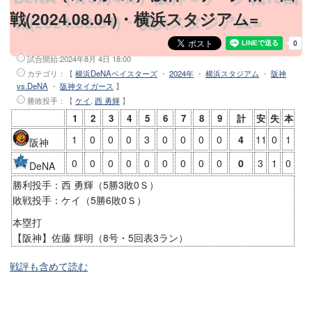
戦(2024.08.04)・横浜スタジアム=
試合開始:
2024年8月 4日 18:00
カテゴリ：【
横浜DeNAベイスターズ
・
2024年
・
横浜スタジアム
・
阪神
vs.DeNA
・
阪神タイガース
】
勝敗投手
：【
ケイ
,
西 勇輝
】
1
2
3
4
5
6
7
8
9
計
安
失
本
1
0
0
0
3
0
0
0
0
4
11
0
1
阪神
0
0
0
0
0
0
0
0
0
0
3
1
0
DeNA
勝利投手：西 勇輝（5勝3敗0Ｓ）
敗戦投手：ケイ（5勝6敗0Ｓ）
本塁打
【阪神】佐藤 輝明（8号・5回表3ラン）
戦評も含めて読む