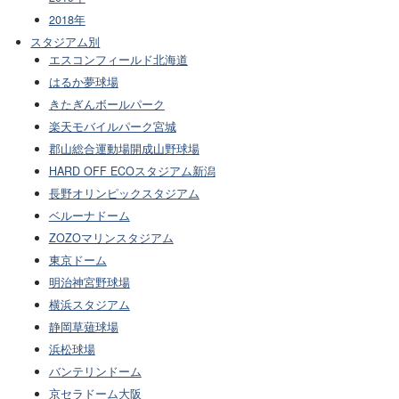
2018年
スタジアム別
エスコンフィールド北海道
はるか夢球場
きたぎんボールパーク
楽天モバイルパーク宮城
郡山総合運動場開成山野球場
HARD OFF ECOスタジアム新潟
長野オリンピックスタジアム
ベルーナドーム
ZOZOマリンスタジアム
東京ドーム
明治神宮野球場
横浜スタジアム
静岡草薙球場
浜松球場
バンテリンドーム
京セラドーム大阪