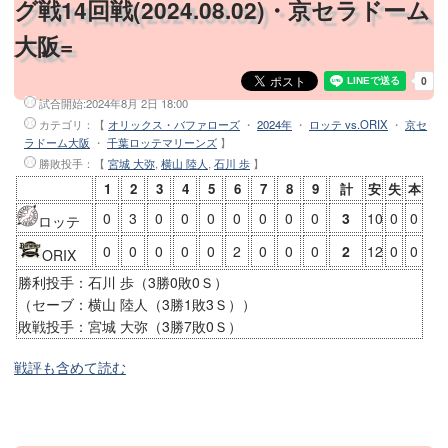
グ戦14回戦(2024.08.02)・京セラドーム
大阪=
試合開始:
2024年8月 2日 18:00
カテゴリ：【
オリックス・バファローズ
・
2024年
・
ロッテ vs.ORIX
・
京セ
ラドーム大阪
・
千葉ロッテマリーンズ
】
勝敗投手
：【
宮城 大弥
,
横山 陸人
,
石川 歩
】
1
2
3
4
5
6
7
8
9
計
安
失
本
0
3
0
0
0
0
0
0
0
3
10
0
0
ロッテ
0
0
0
0
0
2
0
0
0
2
12
0
0
ORIX
勝利投手：石川 歩（3勝0敗0Ｓ）
（セーブ：横山 陸人（3勝1敗3Ｓ））
敗戦投手：宮城 大弥（3勝7敗0Ｓ）
戦評も含めて読む