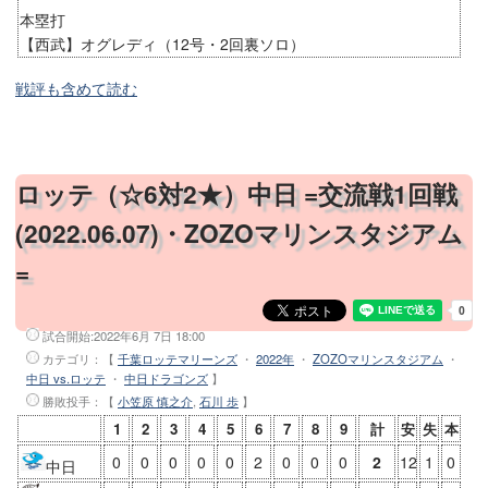
本塁打
【西武】オグレディ（12号・2回裏ソロ）
戦評も含めて読む
ロッテ（☆6対2★）中日 =交流戦1回戦
(2022.06.07)・ZOZOマリンスタジアム
=
試合開始:
2022年6月 7日 18:00
カテゴリ：【
千葉ロッテマリーンズ
・
2022年
・
ZOZOマリンスタジアム
・
中日 vs.ロッテ
・
中日ドラゴンズ
】
勝敗投手
：【
小笠原 慎之介
,
石川 歩
】
1
2
3
4
5
6
7
8
9
計
安
失
本
0
0
0
0
0
2
0
0
0
2
12
1
0
中日