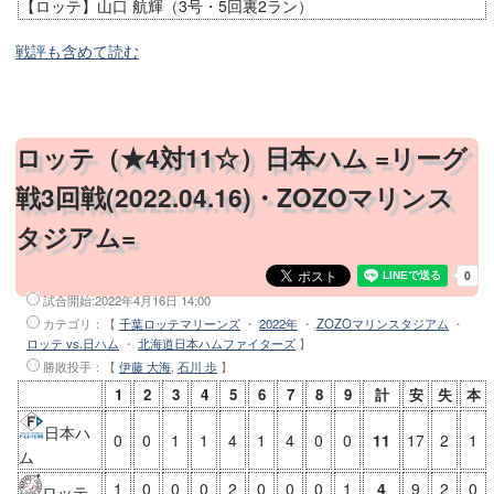
【ロッテ】山口 航輝（3号・5回裏2ラン）
戦評も含めて読む
ロッテ（★4対11☆）日本ハム =リーグ
戦3回戦(2022.04.16)・ZOZOマリンス
タジアム=
試合開始:
2022年4月16日 14:00
カテゴリ：【
千葉ロッテマリーンズ
・
2022年
・
ZOZOマリンスタジアム
・
ロッテ vs.日ハム
・
北海道日本ハムファイターズ
】
勝敗投手
：【
伊藤 大海
,
石川 歩
】
1
2
3
4
5
6
7
8
9
計
安
失
本
日本ハ
0
0
1
1
4
1
4
0
0
11
17
2
1
ム
1
0
0
0
2
0
0
0
1
4
9
2
0
ロッテ