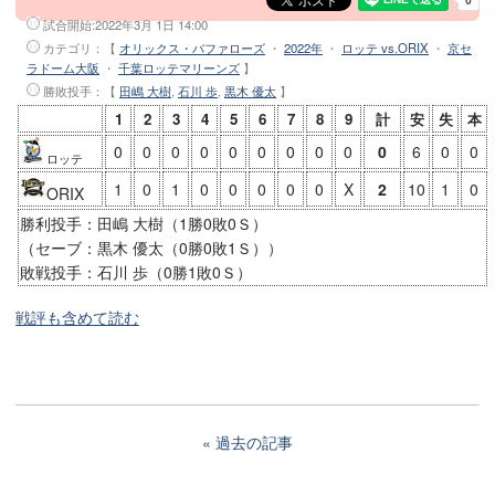
試合開始:
2022年3月 1日 14:00
カテゴリ：【
オリックス・バファローズ
・
2022年
・
ロッテ vs.ORIX
・
京セ
ラドーム大阪
・
千葉ロッテマリーンズ
】
勝敗投手
：【
田嶋 大樹
,
石川 歩
,
黒木 優太
】
1
2
3
4
5
6
7
8
9
計
安
失
本
0
0
0
0
0
0
0
0
0
0
6
0
0
ロッテ
1
0
1
0
0
0
0
0
X
2
10
1
0
ORIX
勝利投手：田嶋 大樹（1勝0敗0Ｓ）
（セーブ：黒木 優太（0勝0敗1Ｓ））
敗戦投手：石川 歩（0勝1敗0Ｓ）
戦評も含めて読む
過去の記事