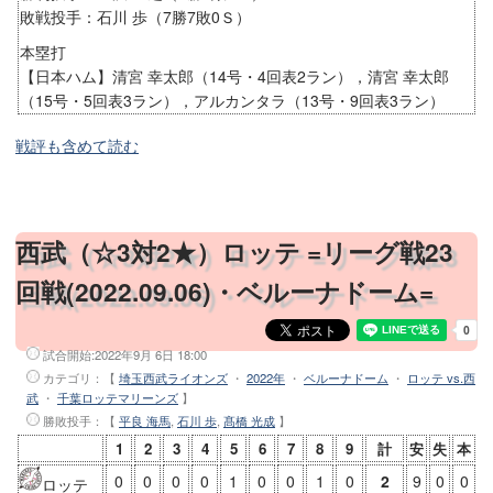
敗戦投手：石川 歩（7勝7敗0Ｓ）
本塁打
【日本ハム】清宮 幸太郎（14号・4回表2ラン），清宮 幸太郎
（15号・5回表3ラン），アルカンタラ（13号・9回表3ラン）
戦評も含めて読む
西武（☆3対2★）ロッテ =リーグ戦23
回戦(2022.09.06)・ベルーナドーム=
試合開始:
2022年9月 6日 18:00
カテゴリ：【
埼玉西武ライオンズ
・
2022年
・
ベルーナドーム
・
ロッテ vs.西
武
・
千葉ロッテマリーンズ
】
勝敗投手
：【
平良 海馬
,
石川 歩
,
髙橋 光成
】
1
2
3
4
5
6
7
8
9
計
安
失
本
0
0
0
0
1
0
0
1
0
2
9
0
0
ロッテ