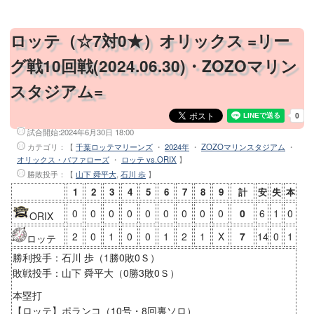
ロッテ（☆7対0★）オリックス =リー
グ戦10回戦(2024.06.30)・ZOZOマリン
スタジアム=
試合開始:
2024年6月30日 18:00
カテゴリ：【
千葉ロッテマリーンズ
・
2024年
・
ZOZOマリンスタジアム
・
オリックス・バファローズ
・
ロッテ vs.ORIX
】
勝敗投手
：【
山下 舜平大
,
石川 歩
】
1
2
3
4
5
6
7
8
9
計
安
失
本
0
0
0
0
0
0
0
0
0
0
6
1
0
ORIX
2
0
1
0
0
1
2
1
X
7
14
0
1
ロッテ
勝利投手：石川 歩（1勝0敗0Ｓ）
敗戦投手：山下 舜平大（0勝3敗0Ｓ）
本塁打
【ロッテ】ポランコ（10号・8回裏ソロ）