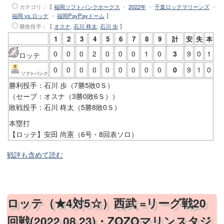
カテゴリ：【
福岡ソフトバンクホークス
・
2022年
・
千葉ロッテマリーンズ
・
福岡 vs.ロッテ
・
福岡PayPayドーム
】
勝敗投手
：【
オスナ
,
石川 柊太
,
石川 歩
】
1
2
3
4
5
6
7
8
9
計
安
失
本
0
0
0
2
0
0
0
1
0
3
9
0
1
ロッテ
0
0
0
0
0
0
0
0
0
0
9
1
0
ソフトバンク
勝利投手：石川 歩（7勝5敗0Ｓ）
（セーブ：オスナ（3勝0敗6Ｓ））
敗戦投手：石川 柊太（5勝8敗0Ｓ）
本塁打
【ロッテ】安田 尚憲（6号・8回表ソロ）
戦評も含めて読む
ロッテ（★4対5☆）西武 =リーグ戦20
回戦(2022.08.23)・ZOZOマリンスタジ