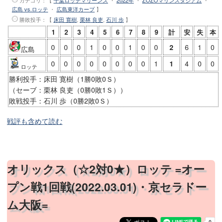
広島 vs.ロッテ
・
広島東洋カープ
】
勝敗投手
：【
床田 寛樹
,
栗林 良吏
,
石川 歩
】
1
2
3
4
5
6
7
8
9
計
安
失
本
0
0
0
1
0
0
1
0
0
2
6
1
0
広島
0
0
0
0
0
0
0
0
1
1
4
0
0
ロッテ
勝利投手：床田 寛樹（1勝0敗0Ｓ）
（セーブ：栗林 良吏（0勝0敗1Ｓ））
敗戦投手：石川 歩（0勝2敗0Ｓ）
戦評も含めて読む
オリックス（☆2対0★）ロッテ =オー
プン戦1回戦(2022.03.01)・京セラドー
ム大阪=