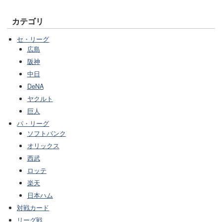
カテゴリ
セ・リーグ
広島
阪神
中日
DeNA
ヤクルト
巨人
パ・リーグ
ソフトバンク
オリックス
西武
ロッテ
楽天
日本ハム
対戦カード
リーグ戦