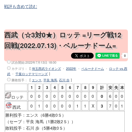
戦評も含めて読む
西武（☆3対0★）ロッテ =リーグ戦12
回戦(2022.07.13)・ベルーナドーム=
試合開始:
2022年7月13日 18:00
カテゴリ：【
埼玉西武ライオンズ
・
2022年
・
ベルーナドーム
・
ロッテ vs.西
武
・
千葉ロッテマリーンズ
】
勝敗投手
：【
エンス
,
平良 海馬
,
石川 歩
】
1
2
3
4
5
6
7
8
9
計
安
失
本
0
0
0
0
0
0
0
0
0
0
6
0
0
ロッテ
0
1
0
0
0
0
1
1
X
3
7
0
1
西武
勝利投手：エンス（6勝4敗0Ｓ）
（セーブ：平良 海馬（1勝2敗2Ｓ））
敗戦投手：石川 歩（5勝4敗0Ｓ）