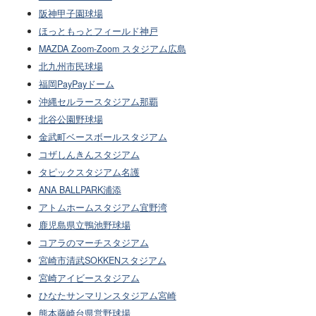
阪神甲子園球場
ほっともっとフィールド神戸
MAZDA Zoom-Zoom スタジアム広島
北九州市民球場
福岡PayPayドーム
沖縄セルラースタジアム那覇
北谷公園野球場
金武町ベースボールスタジアム
コザしんきんスタジアム
タピックスタジアム名護
ANA BALLPARK浦添
アトムホームスタジアム宜野湾
鹿児島県立鴨池野球場
コアラのマーチスタジアム
宮崎市清武SOKKENスタジアム
宮崎アイビースタジアム
ひなたサンマリンスタジアム宮崎
熊本藤崎台県営野球場