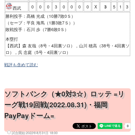
0
0
0
3
0
0
0
0
X
3
5
1
3
西武
勝利投手：髙橋 光成（10勝7敗0Ｓ）
（セーブ：平良 海馬（1勝3敗7Ｓ））
敗戦投手：石川 歩（7勝6敗0Ｓ）
本塁打
【西武】森 友哉（8号・4回裏ソロ），山川 穂高（38号・4回裏ソ
ロ），呉 念庭（5号・4回裏ソロ）
戦評も含めて読む
ソフトバンク（★0対3☆）ロッテ =リ
ーグ戦19回戦(2022.08.31)・福岡
PayPayドーム=
試合開始:
2022年8月31日 18:00