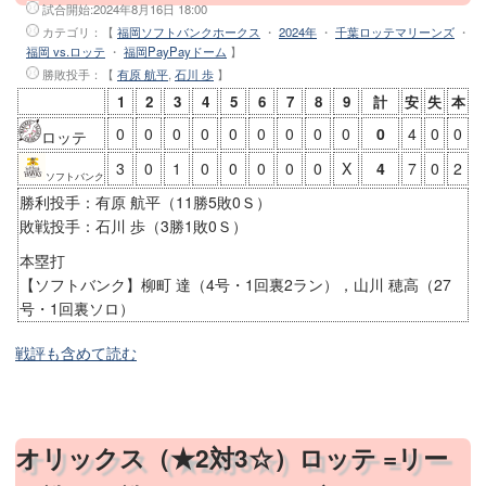
試合開始:
2024年8月16日 18:00
カテゴリ：【
福岡ソフトバンクホークス
・
2024年
・
千葉ロッテマリーンズ
・
福岡 vs.ロッテ
・
福岡PayPayドーム
】
勝敗投手
：【
有原 航平
,
石川 歩
】
1
2
3
4
5
6
7
8
9
計
安
失
本
0
0
0
0
0
0
0
0
0
0
4
0
0
ロッテ
3
0
1
0
0
0
0
0
X
4
7
0
2
ソフトバンク
勝利投手：有原 航平（11勝5敗0Ｓ）
敗戦投手：石川 歩（3勝1敗0Ｓ）
本塁打
【ソフトバンク】柳町 達（4号・1回裏2ラン），山川 穂高（27
号・1回裏ソロ）
戦評も含めて読む
オリックス（★2対3☆）ロッテ =リー