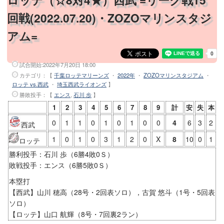
ロッテ（☆8対4★）西武 =リーグ戦15
回戦(2022.07.20)・ZOZOマリンスタジ
アム=
試合開始:
2022年7月20日 18:00
カテゴリ：【
千葉ロッテマリーンズ
・
2022年
・
ZOZOマリンスタジアム
・
ロッテ vs.西武
・
埼玉西武ライオンズ
】
勝敗投手
：【
エンス
,
石川 歩
】
1
2
3
4
5
6
7
8
9
計
安
失
本
0
1
1
0
1
0
1
0
0
4
6
3
2
西武
1
0
1
0
3
1
2
0
X
8
10
0
1
ロッテ
勝利投手：石川 歩（6勝4敗0Ｓ）
敗戦投手：エンス（6勝5敗0Ｓ）
本塁打
【西武】山川 穂高（28号・2回表ソロ），古賀 悠斗（1号・5回表
ソロ）
【ロッテ】山口 航輝（8号・7回裏2ラン）