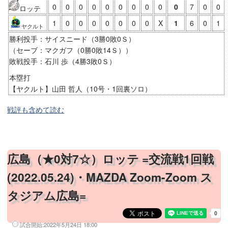
0
0
0
0
0
0
0
0
0
0
7
0
0
ロッテ
1
0
0
0
0
0
0
0
X
1
6
0
1
ヤクルト
勝利投手：サイスニード（3勝0敗0Ｓ）
（セーブ：マクガフ（0勝0敗14Ｓ））
敗戦投手：石川 歩（4勝3敗0Ｓ）
本塁打
【ヤクルト】山田 哲人（10号・1回裏ソロ）
戦評も含めて読む
広島（★0対7☆）ロッテ =交流戦1回戦
(2022.05.24)・MAZDA Zoom-Zoom ス
タジアム広島=
試合開始:
2022年5月24日 18:00