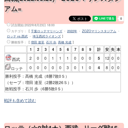
アム=
試合開始:
2022年8月23日 18:00
カテゴリ：【
千葉ロッテマリーンズ
・
2022年
・
ZOZOマリンスタジアム
・
ロッテ vs.西武
・
埼玉西武ライオンズ
】
勝敗投手
：【
増田 達至
,
石川 歩
,
髙橋 光成
】
1
2
3
4
5
6
7
8
9
計
安
失
本
2
0
0
1
1
1
0
0
0
5
12
0
0
西武
0
0
0
0
0
3
0
1
0
4
8
0
0
ロッテ
勝利投手：髙橋 光成（8勝7敗0Ｓ）
（セーブ：増田 達至（2勝2敗26Ｓ））
敗戦投手：石川 歩（6勝5敗0Ｓ）
戦評も含めて読む