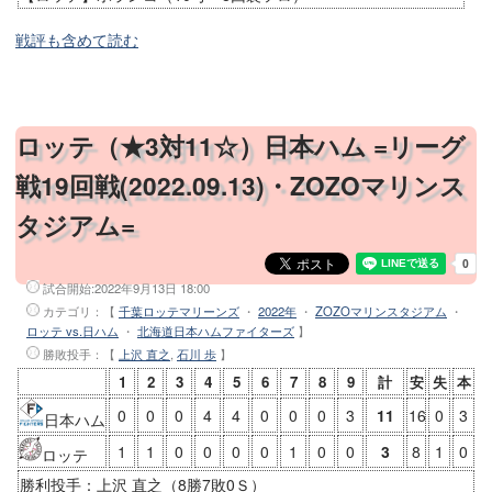
戦評も含めて読む
ロッテ（★3対11☆）日本ハム =リーグ
戦19回戦(2022.09.13)・ZOZOマリンス
タジアム=
試合開始:
2022年9月13日 18:00
カテゴリ：【
千葉ロッテマリーンズ
・
2022年
・
ZOZOマリンスタジアム
・
ロッテ vs.日ハム
・
北海道日本ハムファイターズ
】
勝敗投手
：【
上沢 直之
,
石川 歩
】
1
2
3
4
5
6
7
8
9
計
安
失
本
0
0
0
4
4
0
0
0
3
11
16
0
3
日本ハム
1
1
0
0
0
0
1
0
0
3
8
1
0
ロッテ
勝利投手：上沢 直之（8勝7敗0Ｓ）