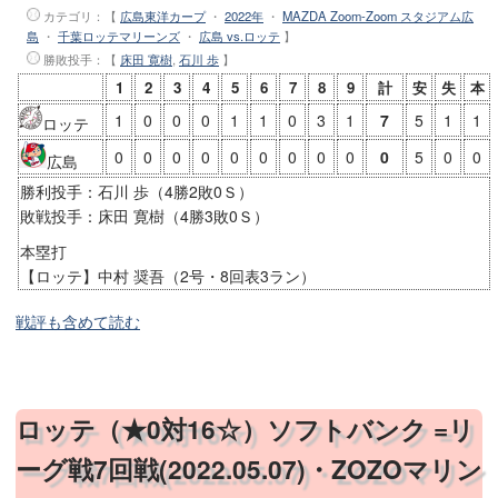
カテゴリ：【
広島東洋カープ
・
2022年
・
MAZDA Zoom-Zoom スタジアム広
島
・
千葉ロッテマリーンズ
・
広島 vs.ロッテ
】
勝敗投手
：【
床田 寛樹
,
石川 歩
】
1
2
3
4
5
6
7
8
9
計
安
失
本
1
0
0
0
1
1
0
3
1
7
5
1
1
ロッテ
0
0
0
0
0
0
0
0
0
0
5
0
0
広島
勝利投手：石川 歩（4勝2敗0Ｓ）
敗戦投手：床田 寛樹（4勝3敗0Ｓ）
本塁打
【ロッテ】中村 奨吾（2号・8回表3ラン）
戦評も含めて読む
ロッテ（★0対16☆）ソフトバンク =リ
ーグ戦7回戦(2022.05.07)・ZOZOマリン