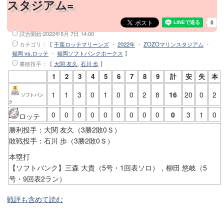
スタジアム=
試合開始:
2022年5月 7日 14:00
カテゴリ：【
千葉ロッテマリーンズ
・
2022年
・
ZOZOマリンスタジアム
・
福岡 vs.ロッテ
・
福岡ソフトバンクホークス
】
勝敗投手
：【
大関 友久
,
石川 歩
】
1
2
3
4
5
6
7
8
9
計
安
失
本
1
1
3
0
1
0
0
2
8
16
20
0
2
ソフトバン
ク
0
0
0
0
0
0
0
0
0
0
3
1
0
ロッテ
勝利投手：大関 友久（3勝2敗0Ｓ）
敗戦投手：石川 歩（3勝2敗0Ｓ）
本塁打
【ソフトバンク】三森 大貴（5号・1回表ソロ），柳田 悠岐（5
号・9回表2ラン）
戦評も含めて読む