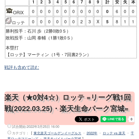
1
2
3
4
5
6
7
8
9
計
安
失
本
0
0
0
0
0
0
0
0
0
0
6
0
0
ORIX
0
0
0
0
0
0
2
3
X
5
8
1
1
ロッテ
勝利投手：石川 歩（2勝0敗0Ｓ）
敗戦投手：山岡 泰輔（1勝1敗0Ｓ）
本塁打
【ロッテ】マーティン（1号・7回裏2ラン）
戦評も含めて読む
楽天（★0対4☆）ロッテ =リーグ戦1回
戦(2022.03.25)・楽天生命パーク宮城=
試合開始:
2022年3月25日 16:00
カテゴリ：【
東北楽天ゴールデンイーグルス
・
2022年
・
ロッテ vs.楽天
・
千
葉ロッテマリーンズ
・
楽天モバイルパーク宮城
】