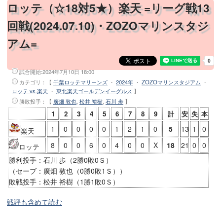
ロッテ（☆18対5★）楽天 =リーグ戦13
回戦(2024.07.10)・ZOZOマリンスタジ
アム=
試合開始:
2024年7月10日 18:00
カテゴリ：【
千葉ロッテマリーンズ
・
2024年
・
ZOZOマリンスタジアム
・
ロッテ vs.楽天
・
東北楽天ゴールデンイーグルス
】
勝敗投手
：【
廣畑 敦也
,
松井 裕樹
,
石川 歩
】
1
2
3
4
5
6
7
8
9
計
安
失
本
1
0
0
0
0
1
2
1
0
5
13
1
0
楽天
8
0
0
6
0
4
0
0
X
18
21
0
0
ロッテ
勝利投手：石川 歩（2勝0敗0Ｓ）
（セーブ：廣畑 敦也（0勝0敗1Ｓ））
敗戦投手：松井 裕樹（1勝1敗0Ｓ）
戦評も含めて読む