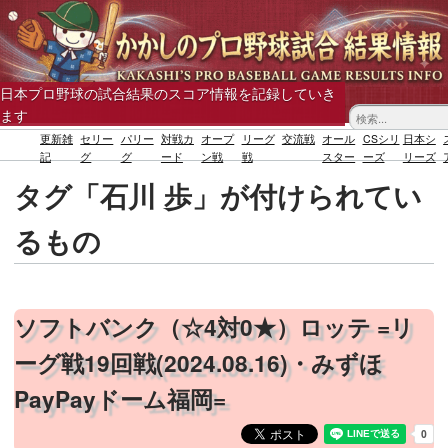
日本プロ野球の試合結果のスコア情報を記録していき
ます
更新雑
セリー
パリー
対戦カ
オープ
リーグ
交流戦
オール
CSシリ
日本シ
記
グ
グ
ード
ン戦
戦
スター
ーズ
リーズ
タグ「石川 歩」が付けられてい
るもの
ソフトバンク（☆4対0★）ロッテ =リ
ーグ戦19回戦(2024.08.16)・みずほ
PayPayドーム福岡=