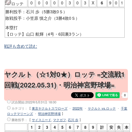
0
0
0
0
0
3
0
3
X
6
9
0
1
ロッテ
勝利投手：石川 歩（5勝3敗0Ｓ）
敗戦投手：小笠原 慎之介（3勝4敗0Ｓ）
本塁打
【ロッテ】山口 航輝（4号・6回裏3ラン）
戦評も含めて読む
ヤクルト（☆1対0★）ロッテ =交流戦1
回戦(2022.05.31)・明治神宮野球場=
試合開始:
2022年5月31日 18:00
カテゴリ：【
東京ヤクルトスワローズ
・
2022年
・
ヤクルト vs.ロッテ
・
千葉
ロッテマリーンズ
・
明治神宮野球場
】
勝敗投手
：【
サイスニード
,
マクガフ
,
石川 歩
】
1
2
3
4
5
6
7
8
9
計
安
失
本