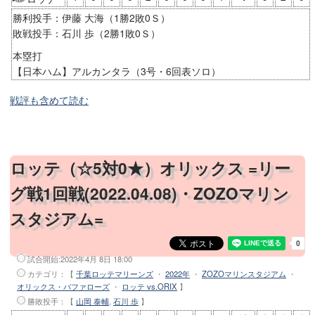
勝利投手：伊藤 大海（1勝2敗0Ｓ）
敗戦投手：石川 歩（2勝1敗0Ｓ）
本塁打
【日本ハム】アルカンタラ（3号・6回表ソロ）
戦評も含めて読む
ロッテ（☆5対0★）オリックス =リー
グ戦1回戦(2022.04.08)・ZOZOマリン
スタジアム=
試合開始:
2022年4月 8日 18:00
カテゴリ：【
千葉ロッテマリーンズ
・
2022年
・
ZOZOマリンスタジアム
・
オリックス・バファローズ
・
ロッテ vs.ORIX
】
勝敗投手
：【
山岡 泰輔
,
石川 歩
】