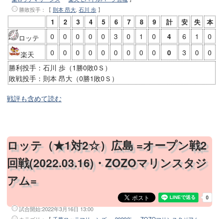
勝敗投手
：【
則本 昂大
,
石川 歩
】
1
2
3
4
5
6
7
8
9
計
安
失
本
0
0
0
0
0
3
0
1
0
4
6
1
0
ロッテ
0
0
0
0
0
0
0
0
0
0
3
0
0
楽天
勝利投手：石川 歩（1勝0敗0Ｓ）
敗戦投手：則本 昂大（0勝1敗0Ｓ）
戦評も含めて読む
ロッテ（★1対2☆）広島 =オープン戦2
回戦(2022.03.16)・ZOZOマリンスタジ
アム=
試合開始:
2022年3月16日 13:00
カテゴリ：【
千葉ロッテマリーンズ
・
2022年
・
ZOZOマリンスタジアム
・