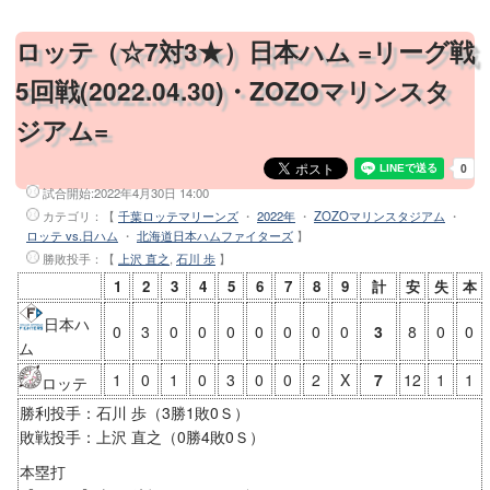
ロッテ（☆7対3★）日本ハム =リーグ戦
5回戦(2022.04.30)・ZOZOマリンスタ
ジアム=
試合開始:
2022年4月30日 14:00
カテゴリ：【
千葉ロッテマリーンズ
・
2022年
・
ZOZOマリンスタジアム
・
ロッテ vs.日ハム
・
北海道日本ハムファイターズ
】
勝敗投手
：【
上沢 直之
,
石川 歩
】
1
2
3
4
5
6
7
8
9
計
安
失
本
日本ハ
0
3
0
0
0
0
0
0
0
3
8
0
0
ム
1
0
1
0
3
0
0
2
X
7
12
1
1
ロッテ
勝利投手：石川 歩（3勝1敗0Ｓ）
敗戦投手：上沢 直之（0勝4敗0Ｓ）
本塁打