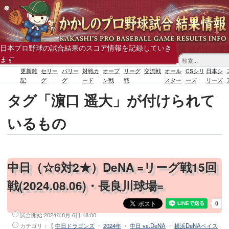
日本プロ野球の試合結果のスコア情報を記録していき
ます
更新雑
セリー
パリー
対戦カ
オープ
リーグ
交流戦
オール
CSシリ
日本シ
記
グ
グ
ード
ン戦
戦
スター
ーズ
リーズ
タグ「濵口 遥大」が付けられて
いるもの
中日（☆6対2★）DeNA =リーグ戦15回
戦(2024.08.06)・長良川球場=
試合開始:
2024年8月 6日 18:00
カテゴリ：【
中日ドラゴンズ
・
2024年
・
中日 vs.DeNA
・
横浜DeNAベイス