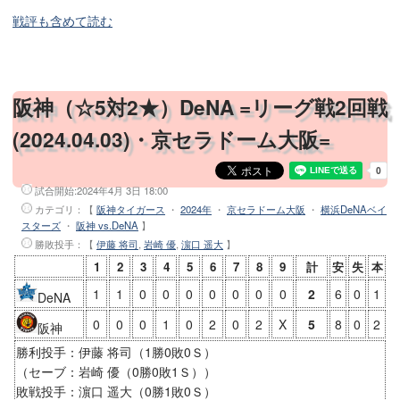
戦評も含めて読む
阪神（☆5対2★）DeNA =リーグ戦2回戦
(2024.04.03)・京セラドーム大阪=
試合開始:
2024年4月 3日 18:00
カテゴリ：【
阪神タイガース
・
2024年
・
京セラドーム大阪
・
横浜DeNAベイ
スターズ
・
阪神 vs.DeNA
】
勝敗投手
：【
伊藤 将司
,
岩崎 優
,
濵口 遥大
】
1
2
3
4
5
6
7
8
9
計
安
失
本
1
1
0
0
0
0
0
0
0
2
6
0
1
DeNA
0
0
0
1
0
2
0
2
X
5
8
0
2
阪神
勝利投手：伊藤 将司（1勝0敗0Ｓ）
（セーブ：岩崎 優（0勝0敗1Ｓ））
敗戦投手：濵口 遥大（0勝1敗0Ｓ）