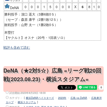
ヤクルト
0
0
0
1
5
0
0
0
X
6
8
1
0
DeNA
勝利投手：濵口 遥大（3勝6敗0Ｓ）
（セーブ：森原 康平（2勝1敗12Ｓ））
敗戦投手：山野 太一（1勝2敗0Ｓ）
本塁打
【ヤクルト】オスナ（20号・1回表ソロ）
戦評も含めて読む
DeNA（★2対5☆）広島 =リーグ戦20回
戦(2023.08.23)・横浜スタジアム=
試合開始:
2023年8月23日 18:00
カテゴリ：【
横浜DeNAベイスターズ
・
2023年
・
広島 vs.DeNA
・
広島東洋
カープ
・
横浜スタジアム
】