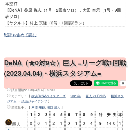
本塁打
【DeNA】桑原 将志（1号・2回表ソロ），大田 泰示（1号・9回
表ソロ）
【ヤクルト】村上 宗隆（2号・1回裏2ラン）
戦評も含めて読む
DeNA（★0対9☆）巨人 =リーグ戦1回戦
(2023.04.04)・横浜スタジアム=
試合開始:
2023年4月 4日 18:30
カテゴリ：【
横浜DeNAベイスターズ
・
2023年
・
巨人 vs.DeNA
・
横浜スタ
ジアム
・
読売ジャイアンツ
】
勝敗投手
：【
戸郷 翔征
,
濵口 遥大
】
1
2
3
4
5
6
7
8
9
計
安
失
本
0
0
1
2
1
0
1
0
4
9
14
0
1
巨人