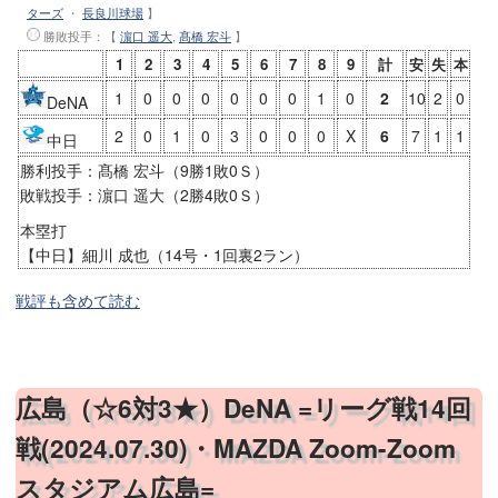
ターズ
・
長良川球場
】
勝敗投手
：【
濵口 遥大
,
髙橋 宏斗
】
1
2
3
4
5
6
7
8
9
計
安
失
本
1
0
0
0
0
0
0
1
0
2
10
2
0
DeNA
2
0
1
0
3
0
0
0
X
6
7
1
1
中日
勝利投手：髙橋 宏斗（9勝1敗0Ｓ）
敗戦投手：濵口 遥大（2勝4敗0Ｓ）
本塁打
【中日】細川 成也（14号・1回裏2ラン）
戦評も含めて読む
広島（☆6対3★）DeNA =リーグ戦14回
戦(2024.07.30)・MAZDA Zoom-Zoom
スタジアム広島=