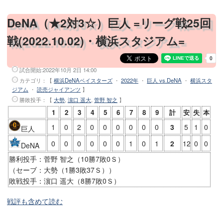
DeNA（★2対3☆）巨人 =リーグ戦25回
戦(2022.10.02)・横浜スタジアム=
試合開始:
2022年10月 2日 14:00
カテゴリ：【
横浜DeNAベイスターズ
・
2022年
・
巨人 vs.DeNA
・
横浜スタ
ジアム
・
読売ジャイアンツ
】
勝敗投手
：【
大勢
,
濵口 遥大
,
菅野 智之
】
1
2
3
4
5
6
7
8
9
計
安
失
本
1
0
2
0
0
0
0
0
0
3
5
1
0
巨人
0
0
0
0
0
0
1
0
1
2
12
0
0
DeNA
勝利投手：菅野 智之（10勝7敗0Ｓ）
（セーブ：大勢（1勝3敗37Ｓ））
敗戦投手：濵口 遥大（8勝7敗0Ｓ）
戦評も含めて読む