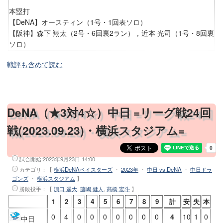
本塁打
【DeNA】オースティン（1号・1回表ソロ）
【阪神】森下 翔太（2号・6回裏2ラン），近本 光司（1号・8回裏
ソロ）
戦評も含めて読む
DeNA（★3対4☆）中日 =リーグ戦24回
戦(2023.09.23)・横浜スタジアム=
試合開始:
2023年9月23日 14:00
カテゴリ：【
横浜DeNAベイスターズ
・
2023年
・
中日 vs.DeNA
・
中日ドラ
ゴンズ
・
横浜スタジアム
】
勝敗投手
：【
濵口 遥大
,
藤嶋 健人
,
髙橋 宏斗
】
1
2
3
4
5
6
7
8
9
計
安
失
本
0
4
0
0
0
0
0
0
0
4
10
1
0
中日