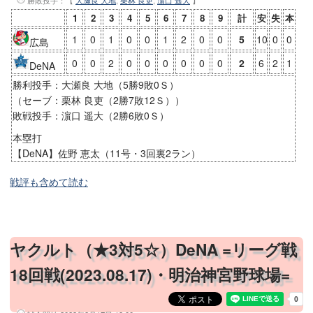
勝敗投手
：【
大瀬良 大地
,
栗林 良吏
,
濵口 遥大
】
1
2
3
4
5
6
7
8
9
計
安
失
本
1
0
1
0
0
1
2
0
0
5
10
0
0
広島
0
0
2
0
0
0
0
0
0
2
6
2
1
DeNA
勝利投手：大瀬良 大地（5勝9敗0Ｓ）
（セーブ：栗林 良吏（2勝7敗12Ｓ））
敗戦投手：濵口 遥大（2勝6敗0Ｓ）
本塁打
【DeNA】佐野 恵太（11号・3回裏2ラン）
戦評も含めて読む
ヤクルト（★3対5☆）DeNA =リーグ戦
18回戦(2023.08.17)・明治神宮野球場=