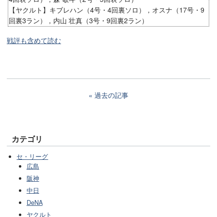
【ヤクルト】キブレハン（4号・4回裏ソロ），オスナ（17号・9
回裏3ラン），内山 壮真（3号・9回裏2ラン）
戦評も含めて読む
過去の記事
カテゴリ
セ・リーグ
広島
阪神
中日
DeNA
ヤクルト