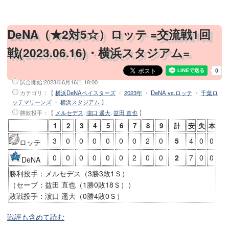
DeNA（★2対5☆）ロッテ =交流戦1回
戦(2023.06.16)・横浜スタジアム=
試合開始:
2023年6月16日 18:00
カテゴリ：【
横浜DeNAベイスターズ
・
2023年
・
DeNA vs.ロッテ
・
千葉ロ
ッテマリーンズ
・
横浜スタジアム
】
勝敗投手
：【
メルセデス
,
濵口 遥大
,
益田 直也
】
1
2
3
4
5
6
7
8
9
計
安
失
本
3
0
0
0
0
0
0
2
0
5
4
0
0
ロッテ
0
0
0
0
0
0
2
0
0
2
7
0
0
DeNA
勝利投手：メルセデス（3勝3敗1Ｓ）
（セーブ：益田 直也（1勝0敗18Ｓ））
敗戦投手：濵口 遥大（0勝4敗0Ｓ）
戦評も含めて読む