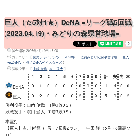
巨人（☆5対1★）DeNA =リーグ戦5回戦
(2023.04.19)・みどりの森県営球場=
試合開始:
2023年4月19日 18:00
カテゴリ：【
読売ジャイアンツ
・
2023年
・
佐賀みどりの森県営球場
・
巨人
vs.DeNA
・
横浜DeNAベイスターズ
】
勝敗投手
：【
山﨑 伊織
,
濵口 遥大
】
1
2
3
4
5
6
7
8
9
計
安
失
本
0
1
0
0
0
0
0
0
0
1
4
0
0
DeNA
0
2
0
0
0
0
2
1
X
5
9
0
2
巨人
勝利投手：山﨑 伊織（1勝0敗0Ｓ）
敗戦投手：濵口 遥大（0勝3敗0Ｓ）
本塁打
【巨人】吉川 尚輝（1号・7回裏2ラン），中田 翔（5号・8回裏ソ
ロ）