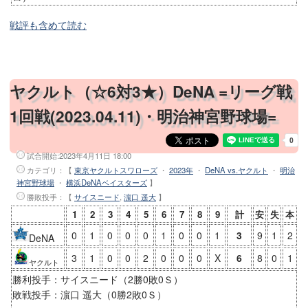
戦評も含めて読む
ヤクルト（☆6対3★）DeNA =リーグ戦
1回戦(2023.04.11)・明治神宮野球場=
試合開始:
2023年4月11日 18:00
カテゴリ：【
東京ヤクルトスワローズ
・
2023年
・
DeNA vs.ヤクルト
・
明治
神宮野球場
・
横浜DeNAベイスターズ
】
勝敗投手
：【
サイスニード
,
濵口 遥大
】
1
2
3
4
5
6
7
8
9
計
安
失
本
0
1
0
0
0
1
0
0
1
3
9
1
2
DeNA
3
1
0
0
2
0
0
0
X
6
8
0
1
ヤクルト
勝利投手：サイスニード（2勝0敗0Ｓ）
敗戦投手：濵口 遥大（0勝2敗0Ｓ）