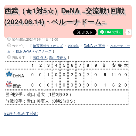
西武（★1対5☆）DeNA =交流戦1回戦
(2024.06.14)・ベルーナドーム=
試合開始:
2024年6月14日 18:00
カテゴリ：【
埼玉西武ライオンズ
・
2024年
・
DeNA vs.西武
・
ベルーナドー
ム
・
横浜DeNAベイスターズ
】
勝敗投手
：【
濵口 遥大
,
青山 美夏人
】
1
2
3
4
5
6
7
8
9
計
安
失
本
0
0
1
0
0
2
0
2
0
5
11
0
0
DeNA
0
0
0
1
0
0
0
0
0
1
6
2
0
西武
勝利投手：濵口 遥大（1勝2敗0Ｓ）
敗戦投手：青山 美夏人（0勝2敗0Ｓ）
戦評も含めて読む