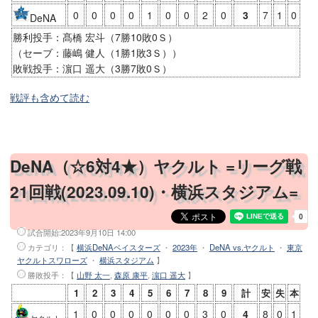
0
0
0
0
1
0
0
2
0
3
7
1
0
DeNA
勝利投手：髙橋 宏斗（7勝10敗0Ｓ）
（セーブ：藤嶋 健人（1勝1敗3Ｓ））
敗戦投手：濵口 遥大（3勝7敗0Ｓ）
戦評も含めて読む
DeNA（☆6対4★）ヤクルト =リーグ戦
21回戦(2023.09.10)・横浜スタジアム=
試合開始:
2023年9月10日 14:00
カテゴリ：【
横浜DeNAベイスターズ
・
2023年
・
DeNA vs.ヤクルト
・
東京
ヤクルトスワローズ
・
横浜スタジアム
】
勝敗投手
：【
山野 太一
,
森原 康平
,
濵口 遥大
】
1
2
3
4
5
6
7
8
9
計
安
失
本
1
0
0
0
0
0
0
3
0
4
8
0
1