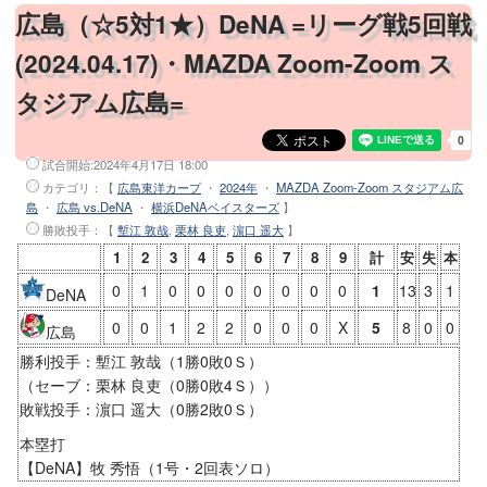
広島（☆5対1★）DeNA =リーグ戦5回戦
(2024.04.17)・MAZDA Zoom-Zoom ス
タジアム広島=
試合開始:
2024年4月17日 18:00
カテゴリ：【
広島東洋カープ
・
2024年
・
MAZDA Zoom-Zoom スタジアム広
島
・
広島 vs.DeNA
・
横浜DeNAベイスターズ
】
勝敗投手
：【
塹江 敦哉
,
栗林 良吏
,
濵口 遥大
】
1
2
3
4
5
6
7
8
9
計
安
失
本
0
1
0
0
0
0
0
0
0
1
13
3
1
DeNA
0
0
1
2
2
0
0
0
X
5
8
0
0
広島
勝利投手：塹江 敦哉（1勝0敗0Ｓ）
（セーブ：栗林 良吏（0勝0敗4Ｓ））
敗戦投手：濵口 遥大（0勝2敗0Ｓ）
本塁打
【DeNA】牧 秀悟（1号・2回表ソロ）