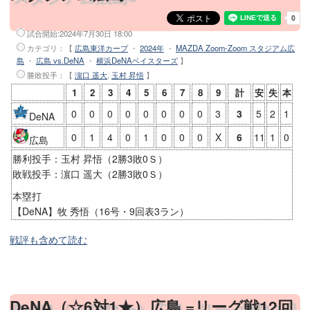
試合開始:
2024年7月30日 18:00
カテゴリ：【
広島東洋カープ
・
2024年
・
MAZDA Zoom-Zoom スタジアム広
島
・
広島 vs.DeNA
・
横浜DeNAベイスターズ
】
勝敗投手
：【
濵口 遥大
,
玉村 昇悟
】
1
2
3
4
5
6
7
8
9
計
安
失
本
0
0
0
0
0
0
0
0
3
3
5
2
1
DeNA
0
1
4
0
1
0
0
0
X
6
11
1
0
広島
勝利投手：玉村 昇悟（2勝3敗0Ｓ）
敗戦投手：濵口 遥大（2勝3敗0Ｓ）
本塁打
【DeNA】牧 秀悟（16号・9回表3ラン）
戦評も含めて読む
DeNA（☆6対1★）広島 =リーグ戦12回