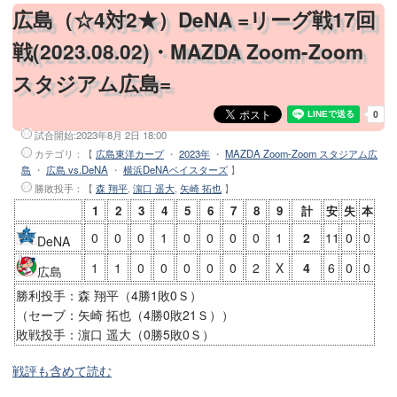
広島（☆4対2★）DeNA =リーグ戦17回
戦(2023.08.02)・MAZDA Zoom-Zoom
スタジアム広島=
試合開始:
2023年8月 2日 18:00
カテゴリ：【
広島東洋カープ
・
2023年
・
MAZDA Zoom-Zoom スタジアム広
島
・
広島 vs.DeNA
・
横浜DeNAベイスターズ
】
勝敗投手
：【
森 翔平
,
濵口 遥大
,
矢崎 拓也
】
1
2
3
4
5
6
7
8
9
計
安
失
本
0
0
0
1
0
0
0
0
1
2
11
0
0
DeNA
1
1
0
0
0
0
0
2
X
4
6
0
0
広島
勝利投手：森 翔平（4勝1敗0Ｓ）
（セーブ：矢崎 拓也（4勝0敗21Ｓ））
敗戦投手：濵口 遥大（0勝5敗0Ｓ）
戦評も含めて読む