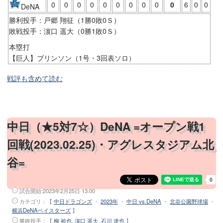
0
0
0
0
0
0
0
0
0
0
6
0
0
DeNA
勝利投手：戸郷 翔征（1勝0敗0Ｓ）
敗戦投手：濵口 遥大（0勝1敗0Ｓ）
本塁打
【巨人】ブリンソン（1号・3回表ソロ）
戦評も含めて読む
中日（★5対7☆）DeNA =オープン戦1
回戦(2023.02.25)・アグレスタジアム北
谷=
試合開始:
2023年2月25日 13:00
カテゴリ：【
中日ドラゴンズ
・
2023年
・
中日 vs.DeNA
・
北谷公園野球場
・
横浜DeNAベイスターズ
】
勝敗投手
：【
柳 裕也
,
濵口 遥大
,
石川 達也
】