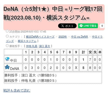
DeNA（☆5対1★）中日 =リーグ戦17回
戦(2023.08.10)・横浜スタジアム=
試合開始:
2023年8月10日 17:45
カテゴリ：【
横浜DeNAベイスターズ
・
2023年
・
中日 vs.DeNA
・
中日ドラ
ゴンズ
・
横浜スタジアム
】
勝敗投手
：【
仲地 礼亜
,
濵口 遥大
】
1
2
3
4
5
6
7
8
9
計
安
失
本
0
0
0
0
1
0
0
0
0
1
7
0
0
中日
0
3
0
0
2
0
0
0
X
5
8
0
0
DeNA
勝利投手：濵口 遥大（1勝5敗0Ｓ）
敗戦投手：仲地 礼亜（1勝3敗0Ｓ）
戦評も含めて読む