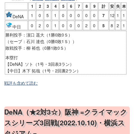
1
2
3
4
5
6
7
8
9
計
安
失
本
1
0
5
1
0
0
0
0
0
7
12
1
1
DeNA
0
2
0
1
0
0
0
2
0
5
8
2
1
中日
勝利投手：濵口 遥大（1勝0敗0Ｓ）
（セーブ：石川 達也（0勝0敗1Ｓ））
敗戦投手：柳 裕也（0勝1敗0Ｓ）
本塁打
【DeNA】ソト（1号・3回表3ラン）
【中日】木下 拓哉（1号・2回裏2ラン）
戦評も含めて読む
DeNA（★2対3☆）阪神 =クライマック
スシリーズ3回戦(2022.10.10)・横浜ス
タジアム=