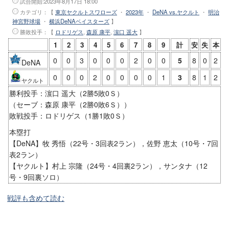
試合開始:
2023年8月17日 18:00
カテゴリ：【
東京ヤクルトスワローズ
・
2023年
・
DeNA vs.ヤクルト
・
明治
神宮野球場
・
横浜DeNAベイスターズ
】
勝敗投手
：【
ロドリゲス
,
森原 康平
,
濵口 遥大
】
1
2
3
4
5
6
7
8
9
計
安
失
本
0
0
3
0
0
0
2
0
0
5
8
0
2
DeNA
0
0
0
2
0
0
0
0
1
3
8
1
2
ヤクルト
勝利投手：濵口 遥大（2勝5敗0Ｓ）
（セーブ：森原 康平（2勝0敗6Ｓ））
敗戦投手：ロドリゲス（1勝1敗0Ｓ）
本塁打
【DeNA】牧 秀悟（22号・3回表2ラン），佐野 恵太（10号・7回
表2ラン）
【ヤクルト】村上 宗隆（24号・4回裏2ラン），サンタナ（12
号・9回裏ソロ）
戦評も含めて読む