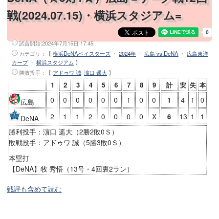
戦(2024.07.15)・横浜スタジアム=
試合開始:
2024年7月15日 17:45
カテゴリ：【
横浜DeNAベイスターズ
・
2024年
・
広島 vs.DeNA
・
広島東洋
カープ
・
横浜スタジアム
】
勝敗投手
：【
アドゥワ 誠
,
濵口 遥大
】
1
2
3
4
5
6
7
8
9
計
安
失
本
0
0
0
0
0
0
1
0
0
1
4
1
0
広島
2
1
1
2
0
0
0
0
X
6
13
1
1
DeNA
勝利投手：濵口 遥大（2勝2敗0Ｓ）
敗戦投手：アドゥワ 誠（5勝3敗0Ｓ）
本塁打
【DeNA】牧 秀悟（13号・4回裏2ラン）
戦評も含めて読む