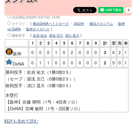
試合開始:
2022年10月10日 14:00
カテゴリ：【
横浜DeNAベイスターズ
・
2022年
・
横浜スタジアム
・
阪神
vs.DeNA
・
阪神タイガース
】
勝敗投手
：【
岩貞 祐太
,
湯浅 京己
,
濵口 遥大
】
1
2
3
4
5
6
7
8
9
計
安
失
本
0
0
0
1
0
2
0
0
0
3
6
2
1
阪神
0
1
1
0
0
0
0
0
0
2
5
0
1
DeNA
勝利投手：岩貞 祐太（1勝0敗0Ｓ）
（セーブ：湯浅 京己（0勝0敗2Ｓ））
敗戦投手：濵口 遥大（0勝1敗0Ｓ）
本塁打
【阪神】佐藤 輝明（1号・4回表ソロ）
【DeNA】宮﨑 敏郎（1号・2回裏ソロ）
戦評も含めて読む