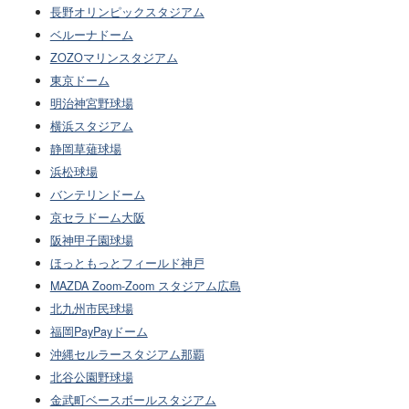
長野オリンピックスタジアム
ベルーナドーム
ZOZOマリンスタジアム
東京ドーム
明治神宮野球場
横浜スタジアム
静岡草薙球場
浜松球場
バンテリンドーム
京セラドーム大阪
阪神甲子園球場
ほっともっとフィールド神戸
MAZDA Zoom-Zoom スタジアム広島
北九州市民球場
福岡PayPayドーム
沖縄セルラースタジアム那覇
北谷公園野球場
金武町ベースボールスタジアム