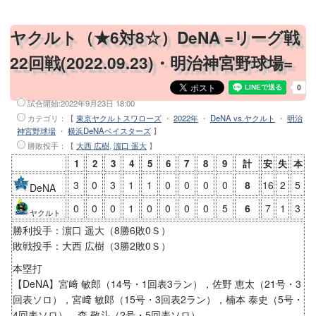
ヤクルト（★6対8☆）DeNA =リーグ戦
22回戦(2022.09.23)・明治神宮野球場=
試合開始:
2022年9月23日 18:00
カテゴリ：【
東京ヤクルトスワローズ
・
2022年
・
DeNA vs.ヤクルト
・
明治
神宮野球場
・
横浜DeNAベイスターズ
】
勝敗投手
：【
大西 広樹
,
濵口 遥大
】
1
2
3
4
5
6
7
8
9
計
安
失
本
3
0
3
1
1
0
0
0
0
8
16
2
5
DeNA
0
0
0
1
0
0
0
0
5
6
7
1
3
ヤクルト
勝利投手：濵口 遥大（8勝6敗0Ｓ）
敗戦投手：大西 広樹（3勝2敗0Ｓ）
本塁打
【DeNA】宮﨑 敏郎（14号・1回表3ラン），佐野 恵太（21号・3
回表ソロ），宮﨑 敏郎（15号・3回表2ラン），楠本 泰史（5号・
4回表ソロ），森 敬斗（2号・5回表ソロ）