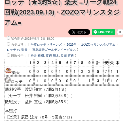
ロッテ（★3対5☆）楽天 =リーグ戦24
回戦(2023.09.13)・ZOZOマリンスタジ
アム=
試合開始:
2023年9月13日 18:00
カテゴリ：【
千葉ロッテマリーンズ
・
2023年
・
ZOZOマリンスタジアム
・
ロッテ vs.楽天
・
東北楽天ゴールデンイーグルス
】
勝敗投手
：【
松井 裕樹
,
渡辺 翔太
,
益田 直也
】
1
2
3
4
5
6
7
8
9
計
安
失
本
0
0
0
0
1
0
1
0
3
5
7
1
1
楽天
0
1
0
0
0
0
0
1
1
3
11
1
0
ロッテ
勝利投手：渡辺 翔太（7勝2敗1Ｓ）
（セーブ：松井 裕樹（1勝3敗34Ｓ））
敗戦投手：益田 直也（2勝5敗35Ｓ）
本塁打
【楽天】辰己 涼介（8号・5回表ソロ）