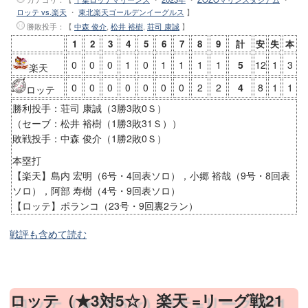
ロッテ vs.楽天
・
東北楽天ゴールデンイーグルス
】
勝敗投手
：【
中森 俊介
,
松井 裕樹
,
荘司 康誠
】
1
2
3
4
5
6
7
8
9
計
安
失
本
0
0
0
1
0
1
1
1
1
5
12
1
3
楽天
0
0
0
0
0
0
0
2
2
4
8
1
1
ロッテ
勝利投手：荘司 康誠（3勝3敗0Ｓ）
（セーブ：松井 裕樹（1勝3敗31Ｓ））
敗戦投手：中森 俊介（1勝2敗0Ｓ）
本塁打
【楽天】島内 宏明（6号・4回表ソロ），小郷 裕哉（9号・8回表
ソロ），阿部 寿樹（4号・9回表ソロ）
【ロッテ】ポランコ（23号・9回裏2ラン）
戦評も含めて読む
ロッテ（★3対5☆）楽天 =リーグ戦21