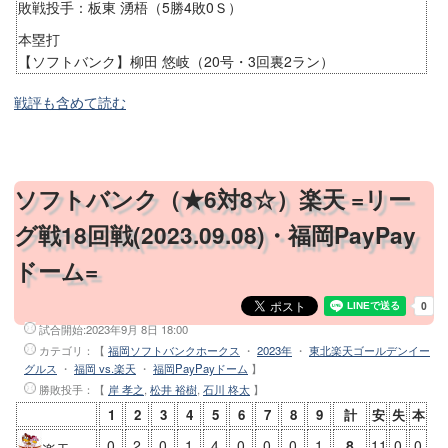
敗戦投手：板東 湧梧（5勝4敗0Ｓ）
本塁打
【ソフトバンク】柳田 悠岐（20号・3回裏2ラン）
戦評も含めて読む
ソフトバンク（★6対8☆）楽天 =リー
グ戦18回戦(2023.09.08)・福岡PayPay
ドーム=
試合開始:
2023年9月 8日 18:00
カテゴリ：【
福岡ソフトバンクホークス
・
2023年
・
東北楽天ゴールデンイー
グルス
・
福岡 vs.楽天
・
福岡PayPayドーム
】
勝敗投手
：【
岸 孝之
,
松井 裕樹
,
石川 柊太
】
1
2
3
4
5
6
7
8
9
計
安
失
本
0
2
0
1
4
0
0
0
1
8
11
0
0