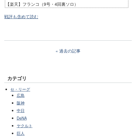
【楽天】フランコ（9号・4回裏ソロ）
戦評も含めて読む
過去の記事
カテゴリ
セ・リーグ
広島
阪神
中日
DeNA
ヤクルト
巨人