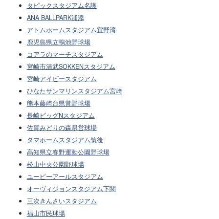
タピックスタジアム名護
ANA BALLPARK浦添
アトムホームスタジアム宜野湾
鹿児島県立鴨池野球場
コアラのマーチスタジアム
宮崎市清武SOKKENスタジアム
宮崎アイビースタジアム
ひなたサンマリンスタジアム宮崎
熊本藤崎台県営野球場
長崎ビッグNスタジアム
佐賀みどりの森県営球場
タマホームスタジアム筑後
高知県立春野運動公園野球場
松山中央公園野球場
ユーピーアールスタジアム
オーヴィジョンスタジアム下関
三次きんさいスタジアム
福山市民球場