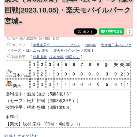
回戦(2023.10.05)・楽天モバイルパーク
宮城=
試合開始:
2023年10月 5日 18:00
カテゴリ：【
東北楽天ゴールデンイーグルス
・
2023年
・
北海道日本ハムファ
イターズ
・
日ハム vs.楽天
・
楽天モバイルパーク宮城
】
勝敗投手
：【
松井 裕樹
,
根本 悠楓
,
酒居 知史
】
1
2
3
4
5
6
7
8
9
計
安
失
本
0
2
1
0
0
0
0
0
0
3
9
2
0
日本ハム
0
0
0
1
4
0
0
0
X
5
6
1
1
楽天
勝利投手：酒居 知史（5勝3敗1Ｓ）
（セーブ：松井 裕樹（2勝3敗39Ｓ））
敗戦投手：根本 悠楓（3勝1敗0Ｓ）
本塁打
【楽天】浅村 栄斗（26号・4回裏ソロ）
戦評も含めて読む