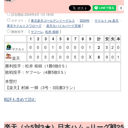
試合開始:
2024年6月 1日 18:00
カテゴリ：【
東北楽天ゴールデンイーグルス
・
2024年
・
ヤクルト vs.楽天
・
東京ヤクルトスワローズ
・
楽天モバイルパーク宮城
】
勝敗投手
：【
ヤフーレ
,
松井 裕樹
】
1
2
3
4
5
6
7
8
9
計
安
失
本
0
0
0
1
0
0
0
0
1
2
5
2
0
ヤクルト
0
0
3
0
0
0
5
0
X
8
9
0
1
楽天
勝利投手：松井 裕樹（1勝0敗0Ｓ）
敗戦投手：ヤフーレ（4勝5敗0Ｓ）
本塁打
【楽天】村林 一輝（3号・3回裏3ラン）
戦評も含めて読む
楽天（☆5対3★）日本ハム =リーグ戦25