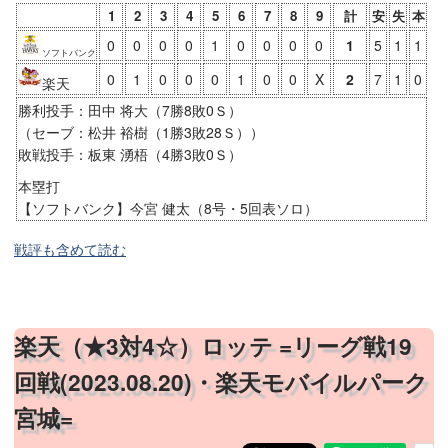
1
2
3
4
5
6
7
8
9
計
安
失
本
0
0
0
0
1
0
0
0
0
1
5
1
1
ソフトバンク
0
1
0
0
0
1
0
0
X
2
7
1
0
楽天
勝利投手：田中 将大（7勝8敗0Ｓ）
（セーブ：松井 裕樹（1勝3敗28Ｓ））
敗戦投手：板東 湧梧（4勝3敗0Ｓ）
本塁打
【ソフトバンク】今宮 健太（8号・5回表ソロ）
戦評も含めて読む
楽天（★3対4☆）ロッテ =リーグ戦19
回戦(2023.08.20)・楽天モバイルパーク
宮城=