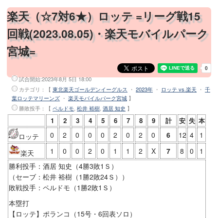
楽天（☆7対6★）ロッテ =リーグ戦15
回戦(2023.08.05)・楽天モバイルパーク
宮城=
試合開始:
2023年8月 5日 18:00
カテゴリ：【
東北楽天ゴールデンイーグルス
・
2023年
・
ロッテ vs.楽天
・
千
葉ロッテマリーンズ
・
楽天モバイルパーク宮城
】
勝敗投手
：【
ペルドモ
,
松井 裕樹
,
酒居 知史
】
1
2
3
4
5
6
7
8
9
計
安
失
本
0
2
0
0
0
2
0
2
0
6
12
4
1
ロッテ
1
0
0
2
0
1
1
2
X
7
8
0
1
楽天
勝利投手：酒居 知史（4勝3敗1Ｓ）
（セーブ：松井 裕樹（1勝2敗24Ｓ））
敗戦投手：ペルドモ（1勝2敗1Ｓ）
本塁打
【ロッテ】ポランコ（15号・6回表ソロ）