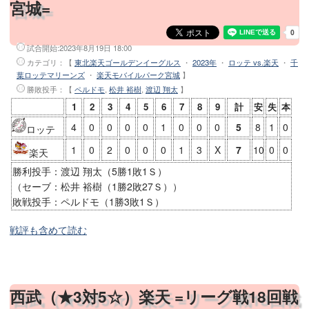
宮城=
試合開始:
2023年8月19日 18:00
カテゴリ：【
東北楽天ゴールデンイーグルス
・
2023年
・
ロッテ vs.楽天
・
千
葉ロッテマリーンズ
・
楽天モバイルパーク宮城
】
勝敗投手
：【
ペルドモ
,
松井 裕樹
,
渡辺 翔太
】
1
2
3
4
5
6
7
8
9
計
安
失
本
4
0
0
0
0
1
0
0
0
5
8
1
0
ロッテ
1
0
2
0
0
0
1
3
X
7
10
0
0
楽天
勝利投手：渡辺 翔太（5勝1敗1Ｓ）
（セーブ：松井 裕樹（1勝2敗27Ｓ））
敗戦投手：ペルドモ（1勝3敗1Ｓ）
戦評も含めて読む
西武（★3対5☆）楽天 =リーグ戦18回戦