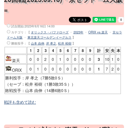
=
試合開始:
2023年9月16日 14:00
カテゴリ：【
オリックス・バファローズ
・
2023年
・
ORIX vs.楽天
・
京セラ
ドーム大阪
・
東北楽天ゴールデンイーグルス
】
勝敗投手
：【
山本 由伸
,
岸 孝之
,
松井 裕樹
】
1
2
3
4
5
6
7
8
9
計
安
失
本
0
0
2
0
1
0
0
0
0
3
10
1
0
楽天
0
1
0
0
0
0
0
0
0
1
7
2
0
ORIX
勝利投手：岸 孝之（7勝5敗0Ｓ）
（セーブ：松井 裕樹（1勝3敗35Ｓ））
敗戦投手：山本 由伸（14勝6敗0Ｓ）
戦評も含めて読む