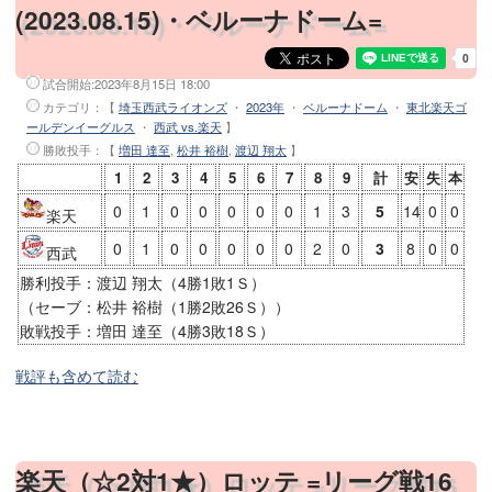
(2023.08.15)・ベルーナドーム=
試合開始:
2023年8月15日 18:00
カテゴリ：【
埼玉西武ライオンズ
・
2023年
・
ベルーナドーム
・
東北楽天ゴ
ールデンイーグルス
・
西武 vs.楽天
】
勝敗投手
：【
増田 達至
,
松井 裕樹
,
渡辺 翔太
】
1
2
3
4
5
6
7
8
9
計
安
失
本
0
1
0
0
0
0
0
1
3
5
14
0
0
楽天
0
1
0
0
0
0
0
2
0
3
8
0
0
西武
勝利投手：渡辺 翔太（4勝1敗1Ｓ）
（セーブ：松井 裕樹（1勝2敗26Ｓ））
敗戦投手：増田 達至（4勝3敗18Ｓ）
戦評も含めて読む
楽天（☆2対1★）ロッテ =リーグ戦16