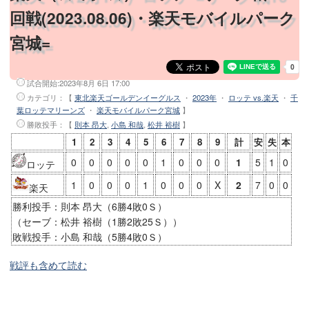
回戦(2023.08.06)・楽天モバイルパーク
宮城=
試合開始:
2023年8月 6日 17:00
カテゴリ：【
東北楽天ゴールデンイーグルス
・
2023年
・
ロッテ vs.楽天
・
千
葉ロッテマリーンズ
・
楽天モバイルパーク宮城
】
勝敗投手
：【
則本 昂大
,
小島 和哉
,
松井 裕樹
】
1
2
3
4
5
6
7
8
9
計
安
失
本
0
0
0
0
0
1
0
0
0
1
5
1
0
ロッテ
1
0
0
0
1
0
0
0
X
2
7
0
0
楽天
勝利投手：則本 昂大（6勝4敗0Ｓ）
（セーブ：松井 裕樹（1勝2敗25Ｓ））
敗戦投手：小島 和哉（5勝4敗0Ｓ）
戦評も含めて読む