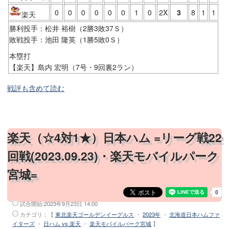
0
0
0
0
0
0
1
0
2X
3
8
1
1
楽天
勝利投手：松井 裕樹（2勝3敗37Ｓ）
敗戦投手：池田 隆英（1勝5敗0Ｓ）
本塁打
【楽天】島内 宏明（7号・9回裏2ラン）
戦評も含めて読む
楽天（☆4対1★）日本ハム =リーグ戦22
回戦(2023.09.23)・楽天モバイルパーク
宮城=
試合開始:
2023年9月23日 14:00
カテゴリ：【
東北楽天ゴールデンイーグルス
・
2023年
・
北海道日本ハムファ
イターズ
・
日ハム vs.楽天
・
楽天モバイルパーク宮城
】