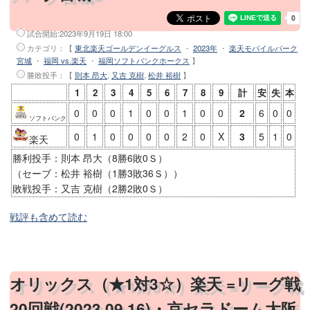
試合開始:
2023年9月19日 18:00
カテゴリ：【
東北楽天ゴールデンイーグルス
・
2023年
・
楽天モバイルパーク
宮城
・
福岡 vs.楽天
・
福岡ソフトバンクホークス
】
勝敗投手
：【
則本 昂大
,
又吉 克樹
,
松井 裕樹
】
1
2
3
4
5
6
7
8
9
計
安
失
本
0
0
0
1
0
0
1
0
0
2
6
0
0
ソフトバンク
0
1
0
0
0
0
2
0
X
3
5
1
0
楽天
勝利投手：則本 昂大（8勝6敗0Ｓ）
（セーブ：松井 裕樹（1勝3敗36Ｓ））
敗戦投手：又吉 克樹（2勝2敗0Ｓ）
戦評も含めて読む
オリックス（★1対3☆）楽天 =リーグ戦
20回戦(2023.09.16)・京セラドーム大阪