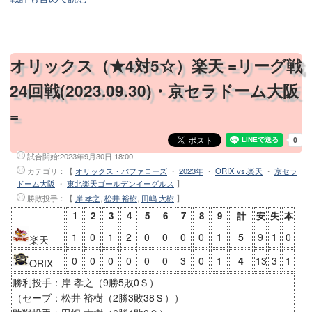
オリックス（★4対5☆）楽天 =リーグ戦
24回戦(2023.09.30)・京セラドーム大阪
=
試合開始:
2023年9月30日 18:00
カテゴリ：【
オリックス・バファローズ
・
2023年
・
ORIX vs.楽天
・
京セラ
ドーム大阪
・
東北楽天ゴールデンイーグルス
】
勝敗投手
：【
岸 孝之
,
松井 裕樹
,
田嶋 大樹
】
1
2
3
4
5
6
7
8
9
計
安
失
本
1
0
1
2
0
0
0
0
1
5
9
1
0
楽天
0
0
0
0
0
0
3
0
1
4
13
3
1
ORIX
勝利投手：岸 孝之（9勝5敗0Ｓ）
（セーブ：松井 裕樹（2勝3敗38Ｓ））