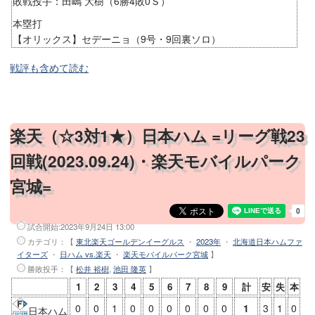
敗戦投手：田嶋 大樹（6勝4敗0Ｓ）
本塁打
【オリックス】セデーニョ（9号・9回裏ソロ）
戦評も含めて読む
楽天（☆3対1★）日本ハム =リーグ戦23
回戦(2023.09.24)・楽天モバイルパーク
宮城=
試合開始:
2023年9月24日 13:00
カテゴリ：【
東北楽天ゴールデンイーグルス
・
2023年
・
北海道日本ハムファ
イターズ
・
日ハム vs.楽天
・
楽天モバイルパーク宮城
】
勝敗投手
：【
松井 裕樹
,
池田 隆英
】
1
2
3
4
5
6
7
8
9
計
安
失
本
0
0
1
0
0
0
0
0
0
1
3
1
0
日本ハム