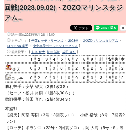
回戦(2023.09.02)・ZOZOマリンスタジ
アム=
試合開始:
2023年9月 2日 18:00
カテゴリ：【
千葉ロッテマリーンズ
・
2023年
・
ZOZOマリンスタジアム
・
ロッテ vs.楽天
・
東北楽天ゴールデンイーグルス
】
勝敗投手
：【
安樂 智大
,
松井 裕樹
,
益田 直也
】
1
2
3
4
5
6
7
8
9
計
安
失
本
0
0
1
0
0
0
2
0
2
5
8
0
2
楽天
0
2
0
0
1
0
0
0
0
3
8
0
2
ロッテ
勝利投手：安樂 智大（2勝1敗0Ｓ）
（セーブ：松井 裕樹（1勝3敗30Ｓ））
敗戦投手：益田 直也（2勝4敗34Ｓ）
本塁打
【楽天】阿部 寿樹（3号・3回表ソロ），小郷 裕哉（8号・7回表2
ラン）
【ロッテ】ポランコ（22号・2回裏ソロ），岡 大海（5号・5回裏