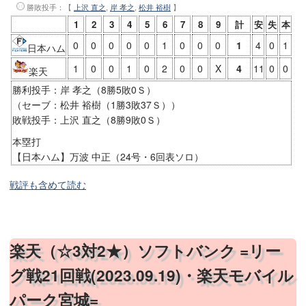
勝敗投手
：【
上沢 直之
,
岸 孝之
,
松井 裕樹
】
1
2
3
4
5
6
7
8
9
計
安
失
本
0
0
0
0
0
1
0
0
0
1
4
0
1
日本ハム
1
0
0
1
0
2
0
0
X
4
11
0
0
楽天
勝利投手：岸 孝之（8勝5敗0Ｓ）
（セーブ：松井 裕樹（1勝3敗37Ｓ））
敗戦投手：上沢 直之（8勝9敗0Ｓ）
本塁打
【日本ハム】万波 中正（24号・6回表ソロ）
戦評も含めて読む
楽天（☆3対2★）ソフトバンク =リー
グ戦21回戦(2023.09.19)・楽天モバイル
パーク宮城=