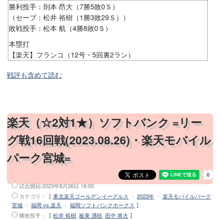
勝利投手：則本 昂大（7勝5敗0Ｓ）
（セーブ：松井 裕樹（1勝3敗29Ｓ））
敗戦投手：松本 航（4勝8敗0Ｓ）
本塁打
【楽天】フランコ（12号・5回裏2ラン）
戦評も含めて読む
楽天（☆2対1★）ソフトバンク =リー
グ戦16回戦(2023.08.26)・楽天モバイル
パーク宮城=
試合開始:
2023年8月26日 18:00
カテゴリ：【
東北楽天ゴールデンイーグルス
・
2023年
・
楽天モバイルパーク
宮城
・
福岡 vs.楽天
・
福岡ソフトバンクホークス
】
勝敗投手
：【
松井 裕樹
,
板東 湧梧
,
田中 将大
】