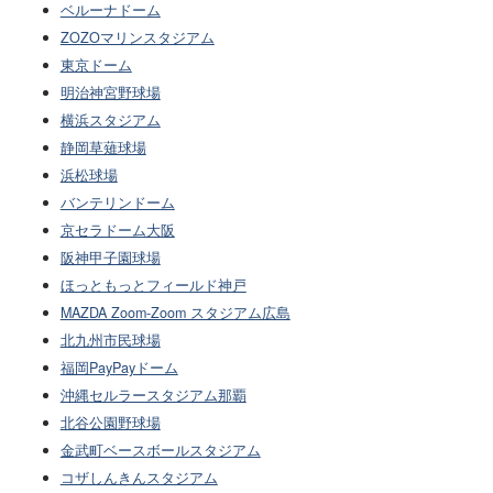
ベルーナドーム
ZOZOマリンスタジアム
東京ドーム
明治神宮野球場
横浜スタジアム
静岡草薙球場
浜松球場
バンテリンドーム
京セラドーム大阪
阪神甲子園球場
ほっともっとフィールド神戸
MAZDA Zoom-Zoom スタジアム広島
北九州市民球場
福岡PayPayドーム
沖縄セルラースタジアム那覇
北谷公園野球場
金武町ベースボールスタジアム
コザしんきんスタジアム