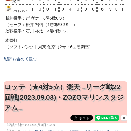
楽天
1
0
0
1
0
4
0
0
0
6
9
0
1
ソフトバンク
勝利投手：岸 孝之（6勝5敗0Ｓ）
（セーブ：松井 裕樹（1勝3敗32Ｓ））
敗戦投手：石川 柊太（4勝7敗0Ｓ）
本塁打
【ソフトバンク】周東 佑京（2号・6回裏満塁）
戦評も含めて読む
ロッテ（★4対5☆）楽天 =リーグ戦22
回戦(2023.09.03)・ZOZOマリンスタジ
アム=
試合開始:
2023年9月 3日 16:00
カテゴリ：【
千葉ロッテマリーンズ
・
2023年
・
ZOZOマリンスタジアム
・