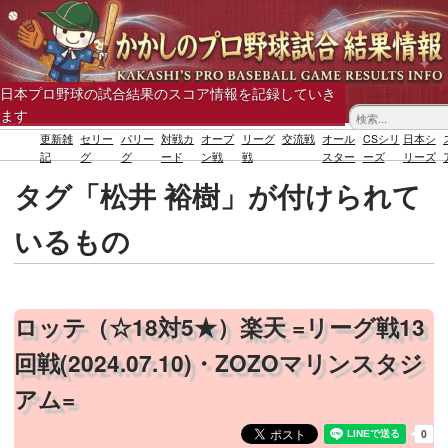
日本プロ野球の試合結果のスコア情報を記録していき
ます
更新雑
セリー
パリー
対戦カ
オープ
リーグ
交流戦
オール
CSシリ
日本シ
記
グ
グ
ード
ン戦
戦
スター
ーズ
リーズ
タグ「松井 裕樹」が付けられて
いるもの
ロッテ（☆18対5★）楽天 =リーグ戦13
回戦(2024.07.10)・ZOZOマリンスタジ
アム=