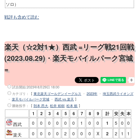
ソロ）
戦評も含めて読む
楽天（☆2対1★）西武 =リーグ戦21回戦
(2023.08.29)・楽天モバイルパーク宮城
=
試合開始:
2023年8月29日 18:00
カテゴリ：【
東北楽天ゴールデンイーグルス
・
2023年
・
埼玉西武ライオンズ
・
楽天モバイルパーク宮城
・
西武 vs.楽天
】
勝敗投手
：【
則本 昂大
,
松井 裕樹
,
松本 航
】
1
2
3
4
5
6
7
8
9
計
安
失
本
0
0
0
0
0
0
1
0
0
1
5
0
0
西武
0
0
0
0
2
0
0
0
X
2
2
1
1
楽天