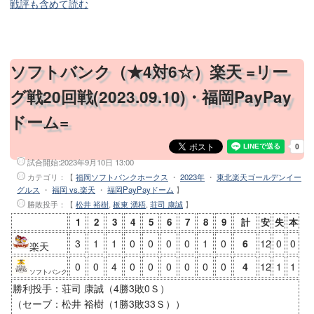
戦評も含めて読む
ソフトバンク（★4対6☆）楽天 =リー
グ戦20回戦(2023.09.10)・福岡PayPay
ドーム=
試合開始:
2023年9月10日 13:00
カテゴリ：【
福岡ソフトバンクホークス
・
2023年
・
東北楽天ゴールデンイー
グルス
・
福岡 vs.楽天
・
福岡PayPayドーム
】
勝敗投手
：【
松井 裕樹
,
板東 湧梧
,
荘司 康誠
】
1
2
3
4
5
6
7
8
9
計
安
失
本
3
1
1
0
0
0
0
1
0
6
12
0
0
楽天
0
0
4
0
0
0
0
0
0
4
12
1
1
ソフトバンク
勝利投手：荘司 康誠（4勝3敗0Ｓ）
（セーブ：松井 裕樹（1勝3敗33Ｓ））