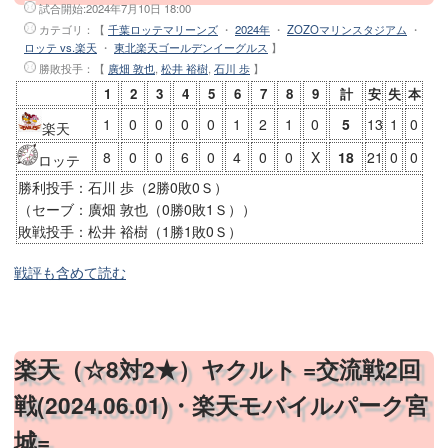
試合開始:
2024年7月10日 18:00
カテゴリ：【
千葉ロッテマリーンズ
・
2024年
・
ZOZOマリンスタジアム
・
ロッテ vs.楽天
・
東北楽天ゴールデンイーグルス
】
勝敗投手
：【
廣畑 敦也
,
松井 裕樹
,
石川 歩
】
1
2
3
4
5
6
7
8
9
計
安
失
本
1
0
0
0
0
1
2
1
0
5
13
1
0
楽天
8
0
0
6
0
4
0
0
X
18
21
0
0
ロッテ
勝利投手：石川 歩（2勝0敗0Ｓ）
（セーブ：廣畑 敦也（0勝0敗1Ｓ））
敗戦投手：松井 裕樹（1勝1敗0Ｓ）
戦評も含めて読む
楽天（☆8対2★）ヤクルト =交流戦2回
戦(2024.06.01)・楽天モバイルパーク宮
城=