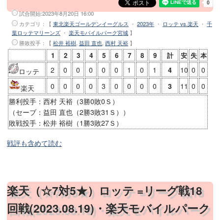
試合開始:
2023年8月20日 16:00
カテゴリ：【
東北楽天ゴールデンイーグルス
・
2023年
・
ロッテ vs.楽天
・
千
葉ロッテマリーンズ
・
楽天モバイルパーク宮城
】
勝敗投手
：【
松井 裕樹
,
益田 直也
,
西村 天裕
】
1
2
3
4
5
6
7
8
9
計
安
失
本
2
0
0
0
0
0
1
0
1
4
10
0
0
ロッテ
0
0
0
0
3
0
0
0
0
3
11
0
0
楽天
勝利投手：西村 天裕（3勝0敗0Ｓ）
（セーブ：益田 直也（2勝3敗31Ｓ））
敗戦投手：松井 裕樹（1勝3敗27Ｓ）
戦評も含めて読む
楽天（☆7対5★）ロッテ =リーグ戦18
回戦(2023.08.19)・楽天モバイルパーク