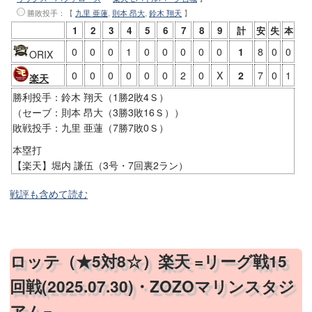
勝敗投手
：【
九里 亜蓮
,
則本 昂大
,
鈴木 翔天
】
1
2
3
4
5
6
7
8
9
計
安
失
本
0
0
0
1
0
0
0
0
0
1
8
0
0
ORIX
0
0
0
0
0
0
2
0
X
2
7
0
1
楽天
勝利投手：鈴木 翔天（1勝2敗4Ｓ）
（セーブ：則本 昂大（3勝3敗16Ｓ））
敗戦投手：九里 亜蓮（7勝7敗0Ｓ）
本塁打
【楽天】堀内 謙伍（3号・7回裏2ラン）
戦評も含めて読む
ロッテ（★5対8☆）楽天 =リーグ戦15
回戦(2025.07.30)・ZOZOマリンスタジ
アム=