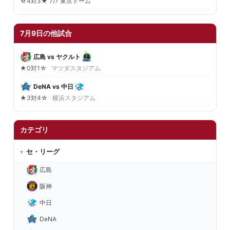
☆4対3★ 7/7 東京ドーム
7月9日の他試合
広島 vs ヤクルト
★0対1☆
マツダスタジアム
DeNA vs 中日
★3対4☆
横浜スタジアム
カテゴリ
セ・リーグ
広島
阪神
中日
DeNA