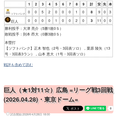
石川県立野球場
1
2
3
4
5
6
7
8
9
計
安
失
本
富山市民球場アルペンスタジアム
0
0
5
2
0
0
0
1
0
8
9
0
3
ソフトバンク
日本ハム鎌ケ谷球場
0
0
0
0
1
0
0
2
0
3
11
0
0
巨人
埼玉県営大宮公園野球場
勝利投手：大津 亮介（5勝1敗0Ｓ）
群馬県立敷島公園野球場
敗戦投手：則本 昂大（0勝3敗0Ｓ）
宇都宮市宮原運動公園野球場
本塁打
ひたちなか市民球場
【ソフトバンク】正木 智也（2号・3回表ソロ），栗原 陵矢（13
号・3回表3ラン），山本 恵大（1号・3回表ソロ）
ヨークいわきスタジアム
荘内銀行・日新製薬スタジアムやまがた
戦評も含めて読む
きらやかスタジアム
こまちスタジアム
岩手県営野球場
巨人（★1対11☆）広島 =リーグ戦3回戦
帯広の森野球場
(2026.04.28)・東京ドーム=
釧路市民球場
スタルヒン球場
試合開始:
2026年4月28日 18:00
千代台公園野球場