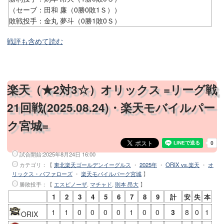
（セーブ：田和 廉（0勝0敗1Ｓ））
敗戦投手：金丸 夢斗（0勝1敗0Ｓ）
戦評も含めて読む
楽天（★2対3☆）オリックス =リーグ戦
21回戦(2025.08.24)・楽天モバイルパー
ク宮城=
試合開始:
2025年8月24日 16:00
カテゴリ：【
東北楽天ゴールデンイーグルス
・
2025年
・
ORIX vs.楽天
・
オ
リックス・バファローズ
・
楽天モバイルパーク宮城
】
勝敗投手
：【
エスピノーザ
,
マチャド
,
則本 昂大
】
1
2
3
4
5
6
7
8
9
計
安
失
本
1
1
0
0
0
0
1
0
0
3
8
0
1
ORIX