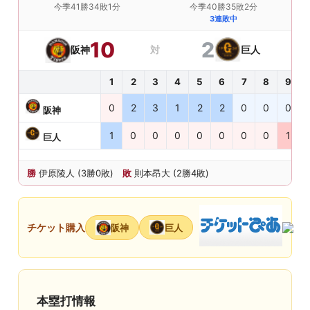
今季41勝34敗1分
今季40勝35敗2分
3連敗中
2
10
巨人
阪神
対
1
2
3
4
5
6
7
8
9
0
2
3
1
2
2
0
0
0
阪神
1
0
0
0
0
0
0
0
1
巨人
勝
伊原陵人 (3勝0敗)
敗
則本昂大 (2勝4敗)
チケット購入
巨人
阪神
本塁打情報