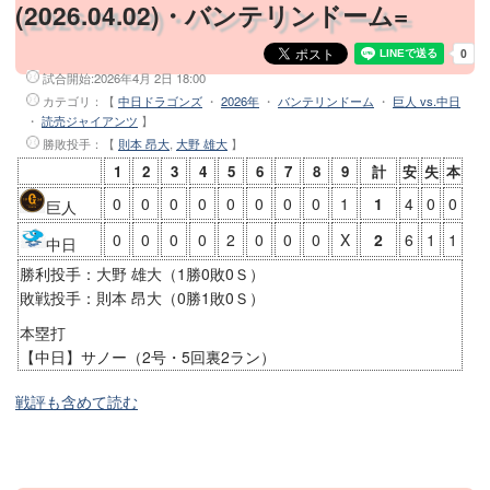
(2026.04.02)・バンテリンドーム=
試合開始:
2026年4月 2日 18:00
カテゴリ：【
中日ドラゴンズ
・
2026年
・
バンテリンドーム
・
巨人 vs.中日
・
読売ジャイアンツ
】
勝敗投手
：【
則本 昂大
,
大野 雄大
】
1
2
3
4
5
6
7
8
9
計
安
失
本
0
0
0
0
0
0
0
0
1
1
4
0
0
巨人
0
0
0
0
2
0
0
0
X
2
6
1
1
中日
勝利投手：大野 雄大（1勝0敗0Ｓ）
敗戦投手：則本 昂大（0勝1敗0Ｓ）
本塁打
【中日】サノー（2号・5回裏2ラン）
戦評も含めて読む