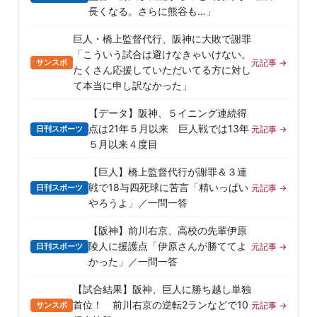
長くなる。さらに熊谷も…」
巨人・橋上監督代行、阪神に大敗で謝罪
「こういう試合は避けなきゃいけない。
サンスポ
元記事 →
たくさん応援していただいてる方に対し
て本当に申し訳なかった」
【データ】阪神、５イニング連続得
点は21年５月以来 巨人戦では13年
日刊スポーツ
元記事 →
５月以来４度目
【巨人】橋上監督代行が謝罪＆３連
戦で18与四死球に苦言「精いっぱい
日刊スポーツ
元記事 →
やろうよ」／一問一答
【阪神】前川右京、高校の先輩伊原
陵人に援護点「伊原さんが勝ててよ
日刊スポーツ
元記事 →
かった」／一問一答
【試合結果】阪神、巨人に勝ち越し単独
首位！ 前川右京の逆転2ランなどで10
サンスポ
元記事 →