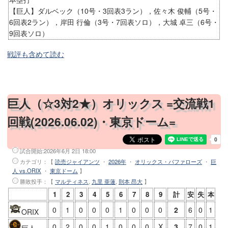
ANA BALLPARK浦添
【巨人】ダルベック（10号・3回表3ラン），佐々木 俊輔（5号・
アトムホームスタジアム宜野湾
6回表2ラン），岸田 行倫（3号・7回表ソロ），大城 卓三（6号・
鹿児島県立鴨池野球場
9回表ソロ）
コアラのマーチスタジアム
戦評も含めて読む
宮崎市清武SOKKENスタジアム
宮崎アイビースタジアム
ひなたサンマリンスタジアム宮崎
巨人（☆3対2★）オリックス =交流戦1
熊本藤崎台県営野球場
回戦(2026.06.02)・東京ドーム=
長崎ビッグNスタジアム
佐賀みどりの森県営球場
タマホームスタジアム筑後
試合開始:
2026年6月 2日 18:00
カテゴリ：【
読売ジャイアンツ
・
2026年
・
オリックス・バファローズ
・
巨
高知県立春野運動公園野球場
人 vs.ORIX
・
東京ドーム
】
松山中央公園野球場
勝敗投手
：【
マルティネス
,
九里 亜蓮
,
則本 昂大
】
ユーピーアールスタジアム
1
2
3
4
5
6
7
8
9
計
安
失
本
オーヴィジョンスタジアム下関
0
1
0
0
0
1
0
0
0
2
6
0
1
ORIX
三次きんさいスタジアム
0
2
0
0
1
0
0
0
X
3
7
0
1