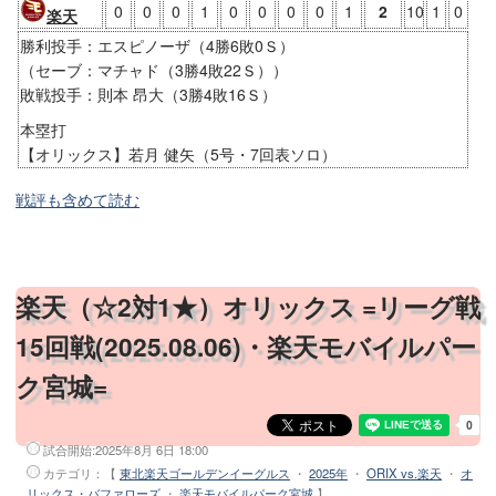
0
0
0
1
0
0
0
0
1
2
10
1
0
楽天
勝利投手：エスピノーザ（4勝6敗0Ｓ）
（セーブ：マチャド（3勝4敗22Ｓ））
敗戦投手：則本 昂大（3勝4敗16Ｓ）
本塁打
【オリックス】若月 健矢（5号・7回表ソロ）
戦評も含めて読む
楽天（☆2対1★）オリックス =リーグ戦
15回戦(2025.08.06)・楽天モバイルパー
ク宮城=
試合開始:
2025年8月 6日 18:00
カテゴリ：【
東北楽天ゴールデンイーグルス
・
2025年
・
ORIX vs.楽天
・
オ
リックス・バファローズ
・
楽天モバイルパーク宮城
】