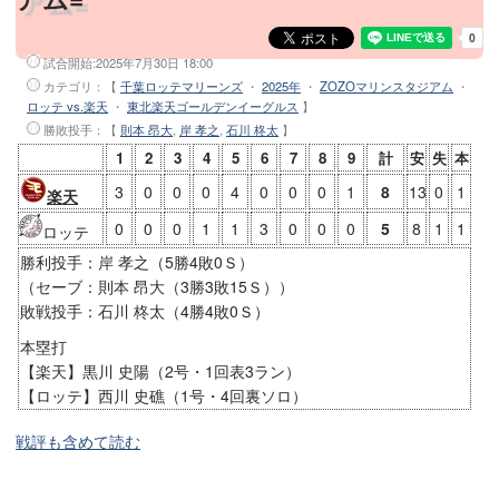
試合開始:
2025年7月30日 18:00
カテゴリ：【
千葉ロッテマリーンズ
・
2025年
・
ZOZOマリンスタジアム
・
ロッテ vs.楽天
・
東北楽天ゴールデンイーグルス
】
勝敗投手
：【
則本 昂大
,
岸 孝之
,
石川 柊太
】
1
2
3
4
5
6
7
8
9
計
安
失
本
3
0
0
0
4
0
0
0
1
8
13
0
1
楽天
0
0
0
1
1
3
0
0
0
5
8
1
1
ロッテ
勝利投手：岸 孝之（5勝4敗0Ｓ）
（セーブ：則本 昂大（3勝3敗15Ｓ））
敗戦投手：石川 柊太（4勝4敗0Ｓ）
本塁打
【楽天】黒川 史陽（2号・1回表3ラン）
【ロッテ】西川 史礁（1号・4回裏ソロ）
戦評も含めて読む