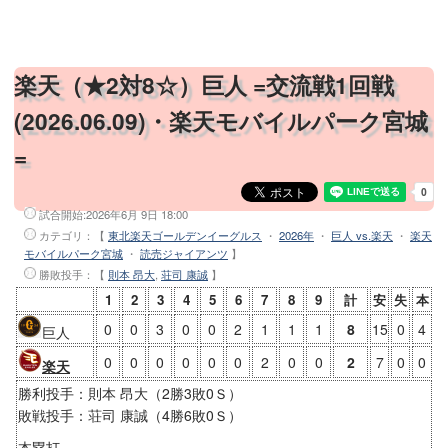
横浜スタジアム
静岡草薙球場
浜松球場
楽天（★2対8☆）巨人 =交流戦1回戦
バンテリンドーム
(2026.06.09)・楽天モバイルパーク宮城
京セラドーム大阪
=
阪神甲子園球場
ほっともっとフィールド神戸
試合開始:
2026年6月 9日 18:00
MAZDA Zoom-Zoom スタジアム広島
カテゴリ：【
東北楽天ゴールデンイーグルス
・
2026年
・
巨人 vs.楽天
・
楽天
北九州市民球場
モバイルパーク宮城
・
読売ジャイアンツ
】
勝敗投手
：【
則本 昂大
,
荘司 康誠
】
福岡PayPayドーム
1
2
3
4
5
6
7
8
9
計
安
失
本
沖縄セルラースタジアム那覇
0
0
3
0
0
2
1
1
1
8
15
0
4
巨人
北谷公園野球場
0
0
0
0
0
0
2
0
0
2
7
0
0
金武町ベースボールスタジアム
楽天
勝利投手：則本 昂大（2勝3敗0Ｓ）
コザしんきんスタジアム
敗戦投手：荘司 康誠（4勝6敗0Ｓ）
タピックスタジアム名護
本塁打