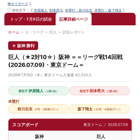
神タイガース
】
勝敗投手
：【
伊原陵人
,
則本昂大
,
本塁打：前川右京
,
本塁打：森下翔太
】
トップ・7月9日の試合
記事詳細ページ
ホーム
＞
セ・リーグ
＞
巨人
＞
試合レポート
☆ 阪神 勝利
巨人（★2対10☆）阪神 ＝＝リーグ戦14回戦
(2026.07.09)・東京ドーム＝
2026年7月9日（木）
東京ドーム
入場者 42,330人
伊原陵人
則本昂大
勝投手
敗投手
（3勝0敗）
（2勝4敗）
本塁打
前川右京
森下翔太
（5号・2回表2ラン）
（22号・6回表2ラン）
スコアボード
東京ドーム ／ 2026.07.09
阪神
巨人