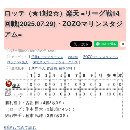
ロッテ（★1対2☆）楽天 =リーグ戦14
回戦(2025.07.29)・ZOZOマリンスタジ
アム=
試合開始:
2025年7月29日 18:00
カテゴリ：【
千葉ロッテマリーンズ
・
2025年
・
ZOZOマリンスタジアム
・
ロッテ vs.楽天
・
東北楽天ゴールデンイーグルス
】
勝敗投手
：【
則本 昂大
,
古謝 樹
,
種市 篤暉
】
1
2
3
4
5
6
7
8
9
計
安
失
本
0
0
0
0
1
1
0
0
0
2
8
0
0
楽天
0
0
0
0
0
0
1
0
0
1
10
0
0
ロッテ
勝利投手：古謝 樹（4勝3敗0Ｓ）
（セーブ：則本 昂大（3勝3敗14Ｓ））
敗戦投手：種市 篤暉（3勝7敗0Ｓ）
戦評も含めて読む