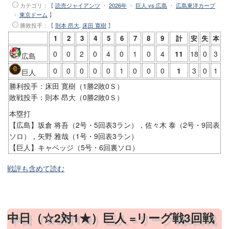
カテゴリ：【
読売ジャイアンツ
・
2026年
・
巨人 vs.広島
・
広島東洋カープ
札幌ドーム
・
東京ドーム
】
勝敗投手
：【
則本 昂大
,
床田 寛樹
】
1
2
3
4
5
6
7
8
9
計
安
失
本
0
0
2
0
4
0
1
0
4
11
18
0
3
広島
0
0
0
0
0
1
0
0
0
1
3
0
1
巨人
勝利投手：床田 寛樹（1勝2敗0Ｓ）
敗戦投手：則本 昂大（0勝2敗0Ｓ）
本塁打
【広島】坂倉 将吾（2号・5回表3ラン），佐々木 泰（2号・9回表
ソロ），矢野 雅哉（1号・9回表3ラン）
【巨人】キャベッジ（5号・6回裏ソロ）
戦評も含めて読む
中日（☆2対1★）巨人 =リーグ戦3回戦