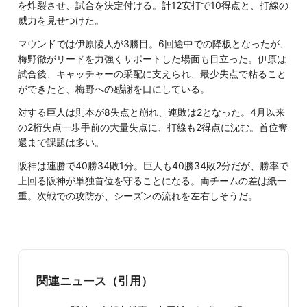
を炸裂させ、試合を決定付ける。計12安打で10得点と、打線の
威力を見せつけた。
マウンドでは伊原陵人が3勝目。6回途中での降板となったが、
梅野徹がリードを力強くサポートした場面も目立った。伊原は
試合後、キャッチャーの采配に支えられ、最少失点で粘ること
ができたと、梅野への感謝を口にしている。
対する巨人は則本が8失点と崩れ、連敗は2となった。4月以来
の2桁失点一歩手前の大量失点に、打線も2得点に沈む。首位奪
還まで課題は多い。
阪神は連勝で40勝34敗1分。巨人も40勝34敗2分だが、勝率で
上回る阪神が単独首位を守ることになる。両チームの差は紙一
重。次戦での攻防が、シーズンの流れを左右しそうだ。
関連ニュース（引用）