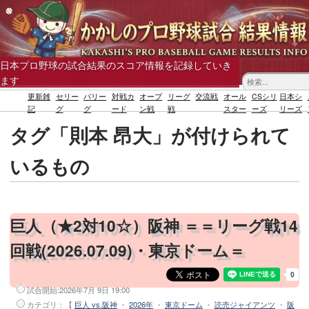
日本プロ野球の試合結果のスコア情報を記録していき
ます
更新雑
セリー
パリー
対戦カ
オープ
リーグ
交流戦
オール
CSシリ
日本シ
記
グ
グ
ード
ン戦
戦
スター
ーズ
リーズ
タグ「則本 昂大」が付けられて
いるもの
巨人（★2対10☆）阪神 ＝＝リーグ戦14
回戦(2026.07.09)・東京ドーム＝
試合開始:
2026年7月 9日 19:00
カテゴリ：【
巨人 vs.阪神
・
2026年
・
東京ドーム
・
読売ジャイアンツ
・
阪