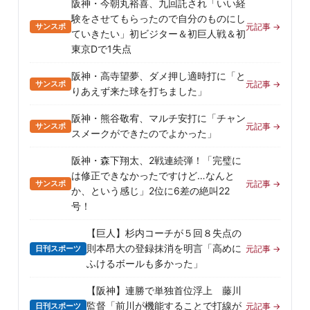
阪神・今朝丸裕喜、九回託され「いい経
験をさせてもらったので自分のものにし
サンスポ
元記事 →
ていきたい」初ビジター＆初巨人戦＆初
東京Dで1失点
阪神・高寺望夢、ダメ押し適時打に「と
サンスポ
元記事 →
りあえず来た球を打ちました」
阪神・熊谷敬宥、マルチ安打に「チャン
サンスポ
元記事 →
スメークができたのでよかった」
阪神・森下翔太、2戦連続弾！「完璧に
は修正できなかったですけど…なんと
サンスポ
元記事 →
か、という感じ」2位に6差の絶叫22
号！
【巨人】杉内コーチが５回８失点の
則本昂大の登録抹消を明言「高めに
日刊スポーツ
元記事 →
ふけるボールも多かった」
【阪神】連勝で単独首位浮上 藤川
監督「前川が機能することで打線が
日刊スポーツ
元記事 →