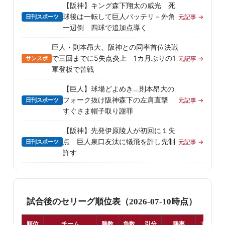
【阪神】キング森下翔太の威光 死
球後は一転して巨人バッテリ－外角
日刊スポーツ
元記事 →
一辺倒 四球で追加点導く
巨人・則本昂大、阪神との同率首位決戦
で三回までに5失点炎上 1カ月ぶりの1
サンスポ
元記事 →
軍登板で苦戦
【巨人】球場どよめき…則本昂大の
フォーク抜け阪神森下の左肩直撃
日刊スポーツ
元記事 →
すぐさま帽子取り謝罪
【阪神】先発伊原陵人が初回に１失
点 巨人泉口友汰に犠飛を許し先制
日刊スポーツ
元記事 →
許す
試合後のセリーグ順位表（2026-07-10時点）
順位
チーム
勝数
負数
引分
勝率
首位差