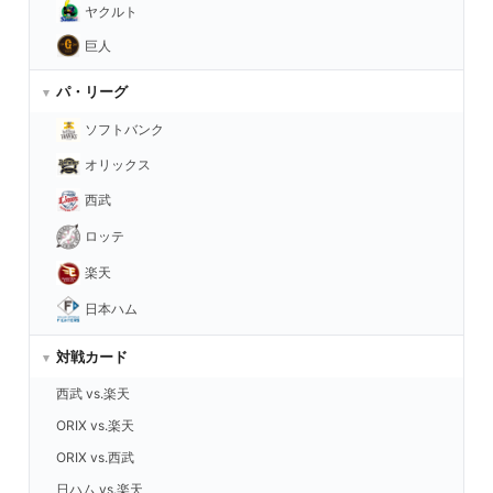
ヤクルト
巨人
パ・リーグ
ソフトバンク
オリックス
西武
ロッテ
楽天
日本ハム
対戦カード
西武 vs.楽天
ORIX vs.楽天
ORIX vs.西武
日ハム vs.楽天