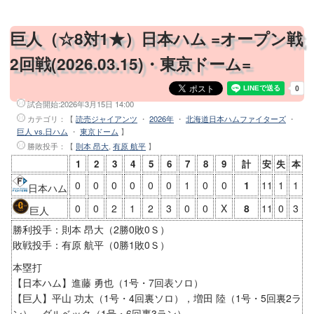
巨人（☆8対1★）日本ハム =オープン戦
2回戦(2026.03.15)・東京ドーム=
試合開始:
2026年3月15日 14:00
カテゴリ：【
読売ジャイアンツ
・
2026年
・
北海道日本ハムファイターズ
・
巨人 vs.日ハム
・
東京ドーム
】
勝敗投手
：【
則本 昂大
,
有原 航平
】
1
2
3
4
5
6
7
8
9
計
安
失
本
0
0
0
0
0
0
1
0
0
1
11
1
1
日本ハム
0
0
2
1
2
3
0
0
X
8
11
0
3
巨人
勝利投手：則本 昂大（2勝0敗0Ｓ）
敗戦投手：有原 航平（0勝1敗0Ｓ）
本塁打
【日本ハム】進藤 勇也（1号・7回表ソロ）
【巨人】平山 功太（1号・4回裏ソロ），増田 陸（1号・5回裏2ラ
ン），ダルベック（1号・6回裏3ラン）