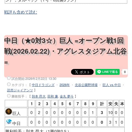
戦評も含めて読む
中日（★0対3☆）巨人 =オープン戦1回
戦(2026.02.22)・アグレスタジアム北谷
=
試合開始:
2026年2月22日 13:30
カテゴリ：【
中日ドラゴンズ
・
2026年
・
北谷公園野球場
・
巨人 vs.中日
・
読売ジャイアンツ
】
勝敗投手
：【
則本 昂大
,
田和 廉
,
金丸 夢斗
】
1
2
3
4
5
6
7
8
9
計
安
失
本
0
2
0
0
0
0
0
0
1
3
10
0
0
巨人
0
0
0
0
0
0
0
0
0
0
3
1
0
中日
勝利投手：則本 昂大（1勝0敗0Ｓ）