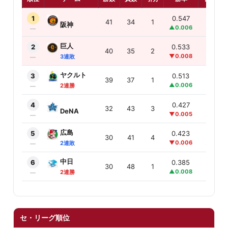
1
0.547
0.0
41
34
1
阪神
▲0.006
—
—
巨人
2
0.533
1.0
40
35
2
▼0.008
▲1.0
3連敗
—
ヤクルト
3
0.513
2.5
39
37
1
▲0.006
—
2連勝
—
4
0.427
9.0
32
43
3
DeNA
▼0.005
▲1.0
—
広島
5
0.423
9.0
30
41
4
▼0.006
▲1.0
2連敗
—
中日
6
0.385
12.5
30
48
1
▲0.008
—
2連勝
—
セ・リーグ順位