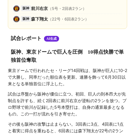
前川右京
（5号・2回表2ラン）
阪神
森下翔太
（22号・6回表2ラン）
阪神
試合レポート
AI生成
阪神、東京ドームで巨人を圧倒 10得点快勝で単
独首位奪取
東京ドームで行われたセ・リーグ14回戦は、阪神が巨人に10-2
で大勝し、同率だった順位表を更新。連勝を飾って6月30日以
来となる単独首位に浮上した。
試合は序盤から阪神が優位に立つ。初回、巨人の則本昂大が先
制点を許すも、続く2回表に前川右京が逆転の2ランを放つ。プ
ロ野球で前川が記録した5号本塁打は、自身の通算最多となる
もの。この一打が流れを引き寄せた。
その後も阪神の攻撃は止まらない。3回表に3点、4回表に1点
と着実に得点を重ねると、6回表には森下翔太が22号の2ラン