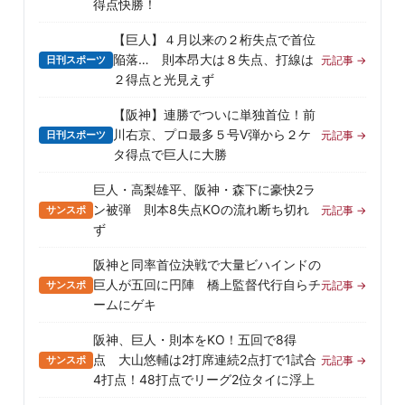
得点快勝！
【巨人】４月以来の２桁失点で首位
陥落… 則本昂大は８失点、打線は
日刊スポーツ
元記事 →
２得点と光見えず
【阪神】連勝でついに単独首位！前
川右京、プロ最多５号V弾から２ケ
日刊スポーツ
元記事 →
タ得点で巨人に大勝
巨人・高梨雄平、阪神・森下に豪快2ラ
ン被弾 則本8失点KOの流れ断ち切れ
サンスポ
元記事 →
ず
阪神と同率首位決戦で大量ビハインドの
巨人が五回に円陣 橋上監督代行自らチ
サンスポ
元記事 →
ームにゲキ
阪神、巨人・則本をKO！五回で8得
点 大山悠輔は2打席連続2点打で1試合
サンスポ
元記事 →
4打点！48打点でリーグ2位タイに浮上