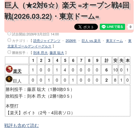
巨人（★2対6☆）楽天 =オープン戦4回
戦(2026.03.22)・東京ドーム=
試合開始:
2026年3月22日 14:00
カテゴリ：【
読売ジャイアンツ
・
2026年
・
巨人 vs.楽天
・
東京ドーム
・
東
北楽天ゴールデンイーグルス
】
勝敗投手
：【
則本 昂大
,
藤原 聡大
】
1
2
3
4
5
6
7
8
9
計
安
失
本
1
0
0
1
4
0
0
0
0
6
10
0
1
楽天
0
0
1
0
0
1
0
0
0
2
8
1
0
巨人
勝利投手：藤原 聡大（1勝0敗0Ｓ）
敗戦投手：則本 昂大（2勝1敗0Ｓ）
本塁打
【楽天】ボイト（2号・4回表ソロ）
戦評も含めて読む