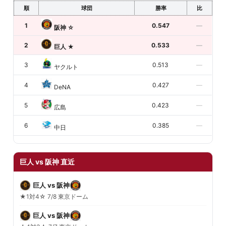
順
球団
勝率
比
1
0.547
—
阪神
☆
2
0.533
—
巨人
★
3
0.513
—
ヤクルト
4
0.427
—
DeNA
5
0.423
—
広島
6
0.385
—
中日
巨人 vs 阪神 直近
巨人 vs 阪神
★1対4☆ 7/8 東京ドーム
巨人 vs 阪神