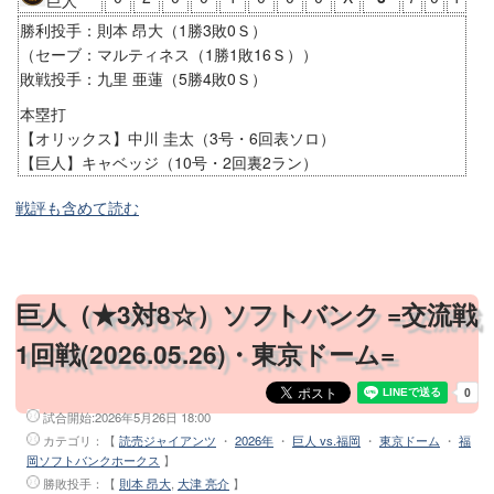
巨人
福山市民球場
勝利投手：則本 昂大（1勝3敗0Ｓ）
（セーブ：マルティネス（1勝1敗16Ｓ））
呉市二河野球場
敗戦投手：九里 亜蓮（5勝4敗0Ｓ）
岡山県倉敷スポーツ公園野球場
本塁打
姫路球場
【オリックス】中川 圭太（3号・6回表ソロ）
舞洲ベースボールスタジアム
【巨人】キャベッジ（10号・2回裏2ラン）
わかさスタジアム京都
戦評も含めて読む
小牧市総合運動場野球場
刈谷球場
豊橋市民球場
巨人（★3対8☆）ソフトバンク =交流戦
ナゴヤ球場
岡崎レッドダイヤモンドスタジアム
1回戦(2026.05.26)・東京ドーム=
長良川球場
セキスイハイム松本スタジアム
試合開始:
2026年5月26日 18:00
山梨県小瀬スポーツ公園野球場
カテゴリ：【
読売ジャイアンツ
・
2026年
・
巨人 vs.福岡
・
東京ドーム
・
福
岡ソフトバンクホークス
】
福井県営球場
勝敗投手
：【
則本 昂大
,
大津 亮介
】