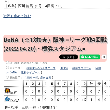
ロ）
【広島】西川 龍馬（2号・4回裏ソロ）
戦評も含めて読む
DeNA（☆1対0★）阪神 =リーグ戦4回戦
(2022.04.20)・横浜スタジアム=
試合開始:
2022年4月20日 18:00
カテゴリ：【
横浜DeNAベイスターズ
・
2022年
・
横浜スタジアム
・
阪神
vs.DeNA
・
阪神タイガース
】
勝敗投手
：【
三嶋 一輝
,
浜地 真澄
】
1
2
3
4
5
6
7
8
9
10
計
安
失
0
0
0
0
0
0
0
0
0
0
0
7
0
阪神
0
0
0
0
0
0
0
0
0
1X
1
4
0
DeNA
勝利投手：三嶋 一輝（1勝0敗1Ｓ）