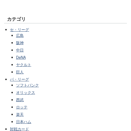
カテゴリ
セ・リーグ
広島
阪神
中日
DeNA
ヤクルト
巨人
パ・リーグ
ソフトバンク
オリックス
西武
ロッテ
楽天
日本ハム
対戦カード