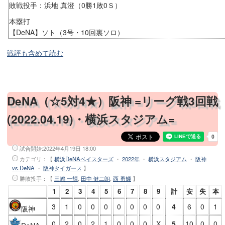
敗戦投手：浜地 真澄（0勝1敗0Ｓ）
本塁打
【DeNA】ソト（3号・10回裏ソロ）
戦評も含めて読む
DeNA（☆5対4★）阪神 =リーグ戦3回戦
(2022.04.19)・横浜スタジアム=
試合開始:
2022年4月19日 18:00
カテゴリ：【
横浜DeNAベイスターズ
・
2022年
・
横浜スタジアム
・
阪神
vs.DeNA
・
阪神タイガース
】
勝敗投手
：【
三嶋 一輝
,
田中 健二朗
,
西 勇輝
】
1
2
3
4
5
6
7
8
9
計
安
失
本
3
1
0
0
0
0
0
0
0
4
6
0
1
阪神
0
2
0
2
1
0
0
0
X
5
10
0
0