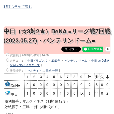
戦評も含めて読む
中日（☆3対2★）DeNA =リーグ戦7回戦
(2023.05.27)・バンテリンドーム=
試合開始:
2023年5月27日 14:00
カテゴリ：【
中日ドラゴンズ
・
2023年
・
バンテリンドーム
・
中日 vs.DeNA
・
横浜DeNAベイスターズ
】
勝敗投手
：【
マルティネス
,
三嶋 一輝
】
1
2
3
4
5
6
7
8
9
計
安
失
本
2
0
0
0
0
0
0
0
0
2
8
0
0
DeNA
1
0
0
0
0
1
0
0
1X
3
11
0
2
中日
勝利投手：マルティネス（1勝1敗12Ｓ）
敗戦投手：三嶋 一輝（3勝1敗0Ｓ）