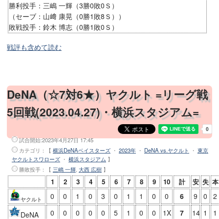
勝利投手：三嶋 一輝（3勝0敗0Ｓ）
（セーブ：山﨑 康晃（0勝1敗8Ｓ））
敗戦投手：鈴木 博志（0勝1敗0Ｓ）
戦評も含めて読む
DeNA（☆7対6★）ヤクルト =リーグ戦
5回戦(2023.04.27)・横浜スタジアム=
試合開始:
2023年4月27日 17:45
カテゴリ：【
横浜DeNAベイスターズ
・
2023年
・
DeNA vs.ヤクルト
・
東京
ヤクルトスワローズ
・
横浜スタジアム
】
勝敗投手
：【
三嶋 一輝
,
大西 広樹
】
1
2
3
4
5
6
7
8
9
10
計
安
失
本
0
0
1
0
3
0
1
1
0
0
6
9
0
2
ヤクルト
0
0
0
0
0
5
1
0
0
1X
7
14
1
1
DeNA