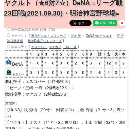
ヤクルト（★6対7☆）DeNA =リーグ戦
23回戦(2021.09.30)・明治神宮野球場=
試合開始:
2021年9月30日 17:30
カテゴリ：【
東京ヤクルトスワローズ
・
2021年
・
DeNA vs.ヤクルト
・
明治
神宮野球場
・
横浜DeNAベイスターズ
】
勝敗投手
：【
エスコバー
,
マクガフ
,
三嶋 一輝
】
1
2
3
4
5
6
7
8
9
計
安
失
本
1
0
1
0
0
0
2
0
3
7
12
0
2
DeNA
0
1
3
0
0
0
0
0
2
6
5
0
3
ヤクルト
勝利投手：エスコバー（4勝4敗0Ｓ）
（セーブ：三嶋 一輝（2勝5敗22Ｓ））
敗戦投手：マクガフ（2勝2敗23Ｓ）
本塁打
【DeNA】牧 秀悟（20号・1回表ソロ），牧 秀悟（21号・3回表ソ
ロ）
【ヤクルト】オスナ（11号・2回裏ソロ），山田 大樹（32号・3回
裏3ラン），オスナ（12号・9回裏2ラン）