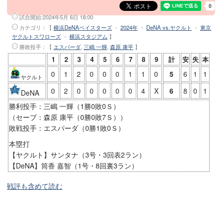
試合開始:
2024年5月 6日 18:00
カテゴリ：【
横浜DeNAベイスターズ
・
2024年
・
DeNA vs.ヤクルト
・
東京
ヤクルトスワローズ
・
横浜スタジアム
】
勝敗投手
：【
エスパーダ
,
三嶋 一輝
,
森原 康平
】
1
2
3
4
5
6
7
8
9
計
安
失
本
0
1
2
0
0
0
1
1
0
5
6
1
1
ヤクルト
0
2
0
0
0
0
0
4
X
6
8
0
1
DeNA
勝利投手：三嶋 一輝（1勝0敗0Ｓ）
（セーブ：森原 康平（0勝0敗7Ｓ））
敗戦投手：エスパーダ（0勝1敗0Ｓ）
本塁打
【ヤクルト】サンタナ（3号・3回表2ラン）
【DeNA】筒香 嘉智（1号・8回裏3ラン）
戦評も含めて読む