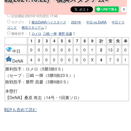
試合開始:
2021年10月22日 17:45
カテゴリ：【
横浜DeNAベイスターズ
・
2021年
・
中日 vs.DeNA
・
中日ドラ
ゴンズ
・
横浜スタジアム
】
勝敗投手
：【
ロメロ
,
三嶋 一輝
,
勝野 昌慶
】
1
2
3
4
5
6
7
8
9
計
安
失
本
0
0
0
0
0
0
1
0
1
2
13
2
0
中日
4
0
0
0
0
0
0
0
X
4
7
0
1
DeNA
勝利投手：ロメロ（5勝3敗0Ｓ）
（セーブ：三嶋 一輝（3勝5敗23Ｓ））
敗戦投手：勝野 昌慶（3勝6敗0Ｓ）
本塁打
【DeNA】桑原 将志（14号・1回裏ソロ）
戦評も含めて読む