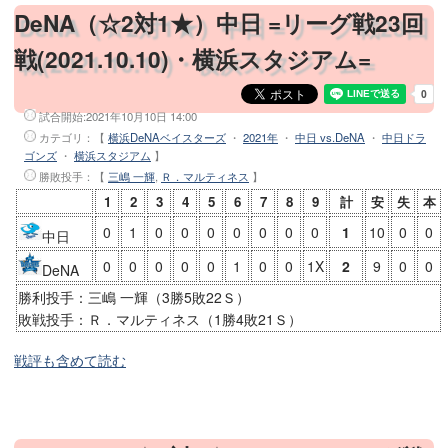
DeNA（☆2対1★）中日 =リーグ戦23回
戦(2021.10.10)・横浜スタジアム=
試合開始:
2021年10月10日 14:00
カテゴリ：【
横浜DeNAベイスターズ
・
2021年
・
中日 vs.DeNA
・
中日ドラ
ゴンズ
・
横浜スタジアム
】
勝敗投手
：【
三嶋 一輝
,
Ｒ．マルティネス
】
1
2
3
4
5
6
7
8
9
計
安
失
本
0
1
0
0
0
0
0
0
0
1
10
0
0
中日
0
0
0
0
0
1
0
0
1X
2
9
0
0
DeNA
勝利投手：三嶋 一輝（3勝5敗22Ｓ）
敗戦投手：Ｒ．マルティネス（1勝4敗21Ｓ）
戦評も含めて読む