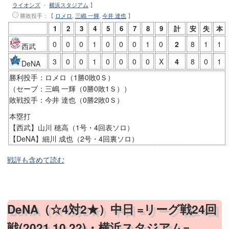
ライオンズ
・
横浜スタジアム
】
勝敗投手
：【
ロメロ
,
三嶋 一輝
,
今井 達也
】
1
2
3
4
5
6
7
8
9
計
安
失
本
0
0
0
1
0
0
0
1
0
2
8
1
1
西武
3
0
0
1
0
0
0
0
X
4
8
0
1
DeNA
勝利投手：ロメロ（1勝0敗0Ｓ）
（セーブ：三嶋 一輝（0勝0敗1Ｓ））
敗戦投手：今井 達也（0勝2敗0Ｓ）
本塁打
【西武】山川 穂高（1号・4回表ソロ）
【DeNA】細川 成也（2号・4回裏ソロ）
戦評も含めて読む
DeNA（☆4対2★）中日 =リーグ戦24回
戦(2021.10.22)・横浜スタジアム=