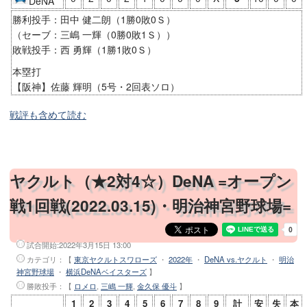
DeNA
勝利投手：田中 健二朗（1勝0敗0Ｓ）
（セーブ：三嶋 一輝（0勝0敗1Ｓ））
敗戦投手：西 勇輝（1勝1敗0Ｓ）
本塁打
【阪神】佐藤 輝明（5号・2回表ソロ）
戦評も含めて読む
ヤクルト（★2対4☆）DeNA =オープン
戦1回戦(2022.03.15)・明治神宮野球場=
試合開始:
2022年3月15日 13:00
カテゴリ：【
東京ヤクルトスワローズ
・
2022年
・
DeNA vs.ヤクルト
・
明治
神宮野球場
・
横浜DeNAベイスターズ
】
勝敗投手
：【
ロメロ
,
三嶋 一輝
,
金久保 優斗
】
1
2
3
4
5
6
7
8
9
計
安
失
本