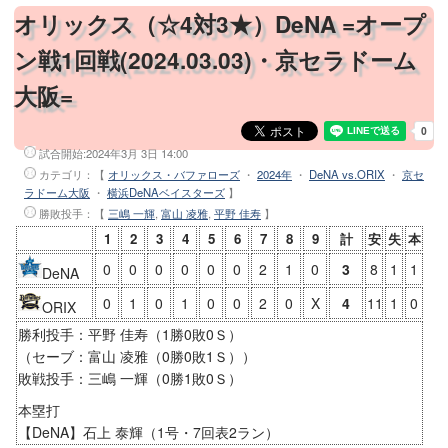
オリックス（☆4対3★）DeNA =オープ
ン戦1回戦(2024.03.03)・京セラドーム
大阪=
試合開始:
2024年3月 3日 14:00
カテゴリ：【
オリックス・バファローズ
・
2024年
・
DeNA vs.ORIX
・
京セ
ラドーム大阪
・
横浜DeNAベイスターズ
】
勝敗投手
：【
三嶋 一輝
,
富山 凌雅
,
平野 佳寿
】
1
2
3
4
5
6
7
8
9
計
安
失
本
0
0
0
0
0
0
2
1
0
3
8
1
1
DeNA
0
1
0
1
0
0
2
0
X
4
11
1
0
ORIX
勝利投手：平野 佳寿（1勝0敗0Ｓ）
（セーブ：富山 凌雅（0勝0敗1Ｓ））
敗戦投手：三嶋 一輝（0勝1敗0Ｓ）
本塁打
【DeNA】石上 泰輝（1号・7回表2ラン）