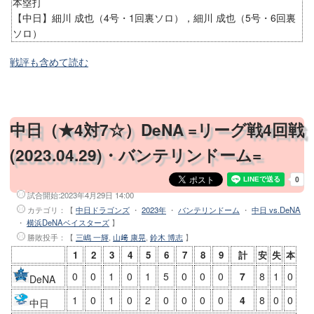
本塁打
【中日】細川 成也（4号・1回裏ソロ），細川 成也（5号・6回裏
ソロ）
戦評も含めて読む
中日（★4対7☆）DeNA =リーグ戦4回戦
(2023.04.29)・バンテリンドーム=
試合開始:
2023年4月29日 14:00
カテゴリ：【
中日ドラゴンズ
・
2023年
・
バンテリンドーム
・
中日 vs.DeNA
・
横浜DeNAベイスターズ
】
勝敗投手
：【
三嶋 一輝
,
山﨑 康晃
,
鈴木 博志
】
1
2
3
4
5
6
7
8
9
計
安
失
本
0
0
1
0
1
5
0
0
0
7
8
1
0
DeNA
1
0
1
0
2
0
0
0
0
4
8
0
0
中日