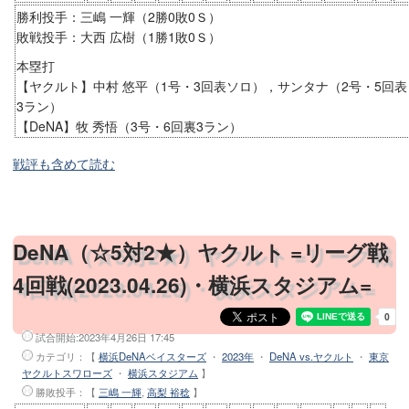
勝利投手：三嶋 一輝（2勝0敗0Ｓ）
敗戦投手：大西 広樹（1勝1敗0Ｓ）
本塁打
【ヤクルト】中村 悠平（1号・3回表ソロ），サンタナ（2号・5回表
3ラン）
【DeNA】牧 秀悟（3号・6回裏3ラン）
戦評も含めて読む
DeNA（☆5対2★）ヤクルト =リーグ戦
4回戦(2023.04.26)・横浜スタジアム=
試合開始:
2023年4月26日 17:45
カテゴリ：【
横浜DeNAベイスターズ
・
2023年
・
DeNA vs.ヤクルト
・
東京
ヤクルトスワローズ
・
横浜スタジアム
】
勝敗投手
：【
三嶋 一輝
,
高梨 裕稔
】