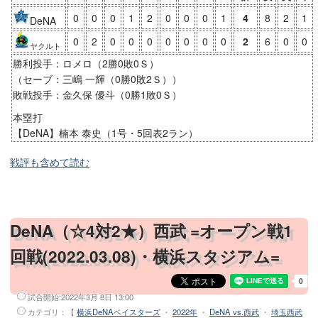
0
0
0
1
2
0
0
0
1
4
8
2
1
DeNA
0
2
0
0
0
0
0
0
0
2
6
0
0
ヤクルト
勝利投手：ロメロ（2勝0敗0Ｓ）
（セーブ：三嶋 一輝（0勝0敗2Ｓ））
敗戦投手：金久保 優斗（0勝1敗0Ｓ）
本塁打
【DeNA】楠本 泰史（1号・5回表2ラン）
戦評も含めて読む
DeNA（☆4対2★）西武 =オープン戦1
回戦(2022.03.08)・横浜スタジアム=
試合開始:
2022年3月 8日 13:00
カテゴリ：【
横浜DeNAベイスターズ
・
2022年
・
DeNA vs.西武
・
埼玉西武