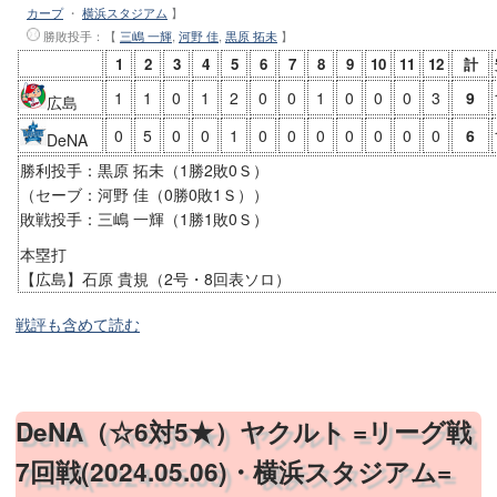
カープ
・
横浜スタジアム
】
勝敗投手
：【
三嶋 一輝
,
河野 佳
,
黒原 拓未
】
1
2
3
4
5
6
7
8
9
10
11
12
計
1
1
0
1
2
0
0
1
0
0
0
3
9
広島
0
5
0
0
1
0
0
0
0
0
0
0
6
DeNA
勝利投手：黒原 拓未（1勝2敗0Ｓ）
（セーブ：河野 佳（0勝0敗1Ｓ））
敗戦投手：三嶋 一輝（1勝1敗0Ｓ）
本塁打
【広島】石原 貴規（2号・8回表ソロ）
戦評も含めて読む
DeNA（☆6対5★）ヤクルト =リーグ戦
7回戦(2024.05.06)・横浜スタジアム=