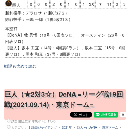
0
0
0
2
0
1
0
1
3X
7
11
0
3
巨人
勝利投手：デラロサ（1勝0敗7Ｓ）
敗戦投手：三嶋 一輝（1勝5敗21Ｓ）
本塁打
【DeNA】牧 秀悟（18号・6回表ソロ），オースティン（26号・8
回表ソロ）
【巨人】坂本 工宜（14号・4回裏2ラン），坂本 工宜（15号・6回
裏ソロ），岡本 和真（37号・8回裏ソロ）
戦評も含めて読む
巨人（★2対3☆）DeNA =リーグ戦19回
戦(2021.09.14)・東京ドーム=
試合開始:
2021年9月14日 17:45
カテゴリ：【
読売ジャイアンツ
・
2021年
・
巨人 vs.DeNA
・
東京ドーム
・