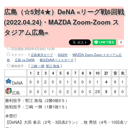
広島（☆5対4★）DeNA =リーグ戦6回戦
(2022.04.24)・MAZDA Zoom-Zoom ス
タジアム広島=
試合開始:
2022年4月24日 13:30
カテゴリ：【
広島東洋カープ
・
2022年
・
MAZDA Zoom-Zoom スタジアム広
島
・
広島 vs.DeNA
・
横浜DeNAベイスターズ
】
勝敗投手
：【
三嶋 一輝
,
塹江 敦哉
】
1
2
3
4
5
6
7
8
9
10
計
安
失
0
0
2
0
0
1
0
0
0
1
4
9
1
DeNA
0
0
0
1
0
2
0
0
0
2X
5
8
0
広島
勝利投手：塹江 敦哉（2勝0敗0Ｓ）
敗戦投手：三嶋 一輝（1勝1敗1Ｓ）
本塁打
【DeNA】大田 泰示（2号・3回表2ラン），牧 秀悟（4号・10回表ソ