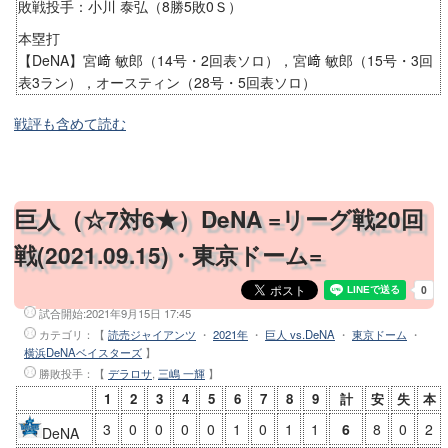
敗戦投手：小川 泰弘（8勝5敗0Ｓ）
本塁打
【DeNA】宮﨑 敏郎（14号・2回表ソロ），宮﨑 敏郎（15号・3回
表3ラン），オースティン（28号・5回表ソロ）
戦評も含めて読む
巨人（☆7対6★）DeNA =リーグ戦20回
戦(2021.09.15)・東京ドーム=
試合開始:
2021年9月15日 17:45
カテゴリ：【
読売ジャイアンツ
・
2021年
・
巨人 vs.DeNA
・
東京ドーム
・
横浜DeNAベイスターズ
】
勝敗投手
：【
デラロサ
,
三嶋 一輝
】
1
2
3
4
5
6
7
8
9
計
安
失
本
3
0
0
0
0
1
0
1
1
6
8
0
2
DeNA