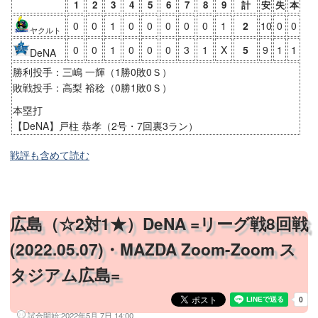
1
2
3
4
5
6
7
8
9
計
安
失
本
0
0
1
0
0
0
0
0
1
2
10
0
0
ヤクルト
0
0
1
0
0
0
3
1
X
5
9
1
1
DeNA
勝利投手：三嶋 一輝（1勝0敗0Ｓ）
敗戦投手：高梨 裕稔（0勝1敗0Ｓ）
本塁打
【DeNA】戸柱 恭孝（2号・7回裏3ラン）
戦評も含めて読む
広島（☆2対1★）DeNA =リーグ戦8回戦
(2022.05.07)・MAZDA Zoom-Zoom ス
タジアム広島=
試合開始:
2022年5月 7日 14:00