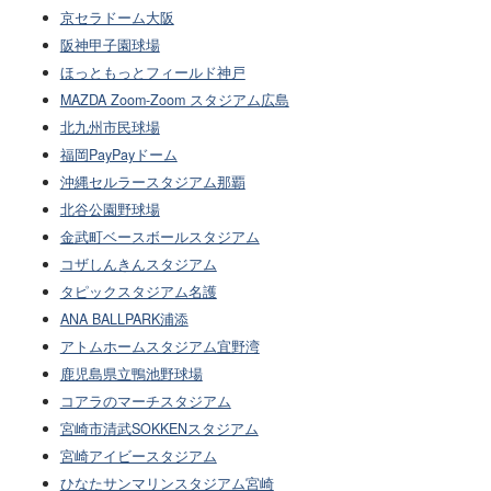
京セラドーム大阪
阪神甲子園球場
ほっともっとフィールド神戸
MAZDA Zoom-Zoom スタジアム広島
北九州市民球場
福岡PayPayドーム
沖縄セルラースタジアム那覇
北谷公園野球場
金武町ベースボールスタジアム
コザしんきんスタジアム
タピックスタジアム名護
ANA BALLPARK浦添
アトムホームスタジアム宜野湾
鹿児島県立鴨池野球場
コアラのマーチスタジアム
宮崎市清武SOKKENスタジアム
宮崎アイビースタジアム
ひなたサンマリンスタジアム宮崎