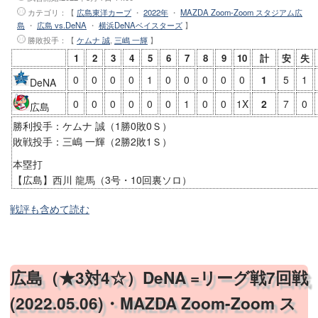
カテゴリ：【
広島東洋カープ
・
2022年
・
MAZDA Zoom-Zoom スタジアム広
島
・
広島 vs.DeNA
・
横浜DeNAベイスターズ
】
勝敗投手
：【
ケムナ 誠
,
三嶋 一輝
】
1
2
3
4
5
6
7
8
9
10
計
安
失
0
0
0
0
1
0
0
0
0
0
1
5
1
DeNA
0
0
0
0
0
0
1
0
0
1X
2
7
0
広島
勝利投手：ケムナ 誠（1勝0敗0Ｓ）
敗戦投手：三嶋 一輝（2勝2敗1Ｓ）
本塁打
【広島】西川 龍馬（3号・10回裏ソロ）
戦評も含めて読む
広島（★3対4☆）DeNA =リーグ戦7回戦
(2022.05.06)・MAZDA Zoom-Zoom ス