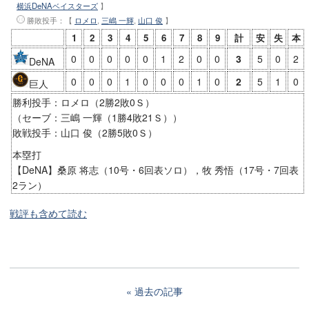
横浜DeNAベイスターズ
】
勝敗投手
：【
ロメロ
,
三嶋 一輝
,
山口 俊
】
1
2
3
4
5
6
7
8
9
計
安
失
本
0
0
0
0
0
1
2
0
0
3
5
0
2
DeNA
0
0
0
1
0
0
0
1
0
2
5
1
0
巨人
勝利投手：ロメロ（2勝2敗0Ｓ）
（セーブ：三嶋 一輝（1勝4敗21Ｓ））
敗戦投手：山口 俊（2勝5敗0Ｓ）
本塁打
【DeNA】桑原 将志（10号・6回表ソロ），牧 秀悟（17号・7回表
2ラン）
戦評も含めて読む
過去の記事