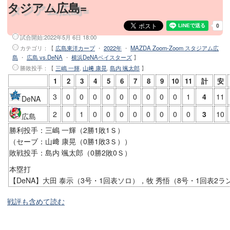
タジアム広島=
試合開始:
2022年5月 6日 18:00
カテゴリ：【
広島東洋カープ
・
2022年
・
MAZDA Zoom-Zoom スタジアム広
島
・
広島 vs.DeNA
・
横浜DeNAベイスターズ
】
勝敗投手
：【
三嶋 一輝
,
山﨑 康晃
,
島内 颯太郎
】
1
2
3
4
5
6
7
8
9
10
11
計
安
3
0
0
0
0
0
0
0
0
0
1
4
11
DeNA
2
0
1
0
0
0
0
0
0
0
0
3
10
広島
勝利投手：三嶋 一輝（2勝1敗1Ｓ）
（セーブ：山﨑 康晃（0勝1敗3Ｓ））
敗戦投手：島内 颯太郎（0勝2敗0Ｓ）
本塁打
【DeNA】大田 泰示（3号・1回表ソロ），牧 秀悟（8号・1回表2ラ
戦評も含めて読む