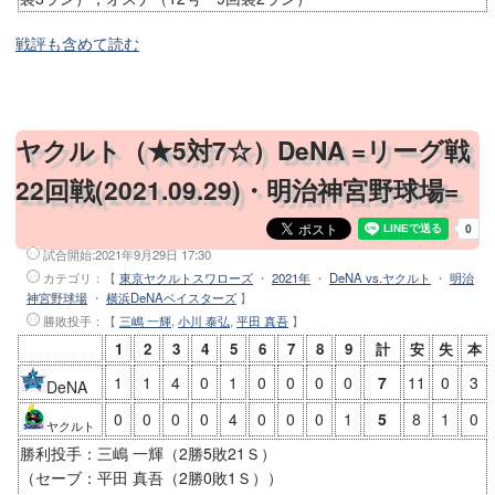
戦評も含めて読む
ヤクルト（★5対7☆）DeNA =リーグ戦
22回戦(2021.09.29)・明治神宮野球場=
試合開始:
2021年9月29日 17:30
カテゴリ：【
東京ヤクルトスワローズ
・
2021年
・
DeNA vs.ヤクルト
・
明治
神宮野球場
・
横浜DeNAベイスターズ
】
勝敗投手
：【
三嶋 一輝
,
小川 泰弘
,
平田 真吾
】
1
2
3
4
5
6
7
8
9
計
安
失
本
1
1
4
0
1
0
0
0
0
7
11
0
3
DeNA
0
0
0
0
4
0
0
0
1
5
8
1
0
ヤクルト
勝利投手：三嶋 一輝（2勝5敗21Ｓ）
（セーブ：平田 真吾（2勝0敗1Ｓ））