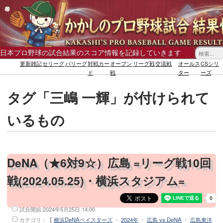
日本プロ野球の試合結果のスコア情報を記録していきます
更新雑記
セリーグ
パリーグ
対戦カー
オープン
リーグ戦
交流戦
オールス
CSシリ
ド
戦
ター
ーズ
タグ「三嶋 一輝」が付けられて
いるもの
DeNA（★6対9☆）広島 =リーグ戦10回
戦(2024.05.25)・横浜スタジアム=
試合開始:
2024年5月25日 14:00
カテゴリ：【
横浜DeNAベイスターズ
・
2024年
・
広島 vs.DeNA
・
広島東洋